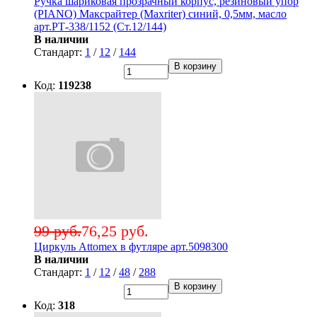
Ручка шариковая прозрачный корпус, резиновый упор
(PIANO) Максрайтер (Maxriter) синий, 0,5мм, масло
арт.РТ-338/1152 (Ст.12/144)
В наличии
Стандарт:
1
/
12
/
144
В корзину
Код:
119238
99 руб.
76,25 руб.
Циркуль Attomex в футляре арт.5098300
В наличии
Стандарт:
1
/
12
/
48
/
288
В корзину
Код:
318