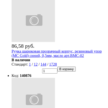
86,58 руб.
Ручка шариковая прозрачный корпус, резиновый упор
(MC Gold) синий, 0,5мм, масло арт.BMC-02
В наличии
Стандарт:
1
/
12
/
144
/
1728
В корзину
Код:
140876