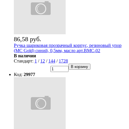
86,58 руб.
Ручка шариковая прозрачный корпус, резиновый упор
(MC Gold) синий, 0,5мм, масло арт.BMC-02
В наличии
Стандарт:
1
/
12
/
144
/
1728
В корзину
Код:
29977