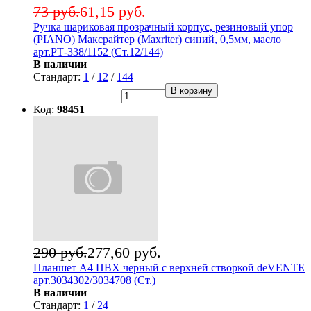
73 руб.
61,15 руб.
Ручка шариковая прозрачный корпус, резиновый упор
(PIANO) Максрайтер (Maxriter) синий, 0,5мм, масло
арт.РТ-338/1152 (Ст.12/144)
В наличии
Стандарт:
1
/
12
/
144
В корзину
Код:
98451
290 руб.
277,60 руб.
Планшет А4 ПВХ черный с верхней створкой deVENTE
арт.3034302/3034708 (Ст.)
В наличии
Стандарт:
1
/
24