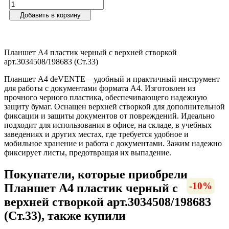
Добавить в корзину
Планшет А4 пластик черный с верхней створкой
арт.3034508/198683 (Ст.33)
Планшет А4 deVENTE – удобный и практичный инструмент
для работы с документами формата А4. Изготовлен из
прочного черного пластика, обеспечивающего надежную
защиту бумаг. Оснащен верхней створкой для дополнительной
фиксации и защиты документов от повреждений. Идеально
подходит для использования в офисе, на складе, в учебных
заведениях и других местах, где требуется удобное и
мобильное хранение и работа с документами. Зажим надежно
фиксирует листы, предотвращая их выпадение.
Покупатели, которые приобрели
-16%
-12%
-13%
-23%
-10%
-11%
-7%
Планшет А4 пластик черный с
верхней створкой арт.3034508/198683
(Ст.33), также купили