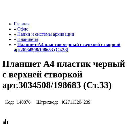
Главная
»
Офис
»
Папки и системы архивации
»
Планшеты
»
Планшет А4 пластик черный с верхней створкой
арт.3034508/198683 (Ст.33)
Планшет А4 пластик черный
с верхней створкой
арт.3034508/198683 (Ст.33)
Код:
140876
Штрихкод:
4627113204239
equalizer