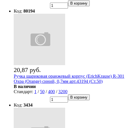
В корзину
Код:
80194
20,87 руб.
Ручка шариковая оранжевый корпус (ErichKrause) R-301
Охра (Orange) синий, 0,7мм арт.43194 (Ст.50)
В наличии
Стандарт:
1
/
50
/
400
/
3200
В корзину
Код:
3434