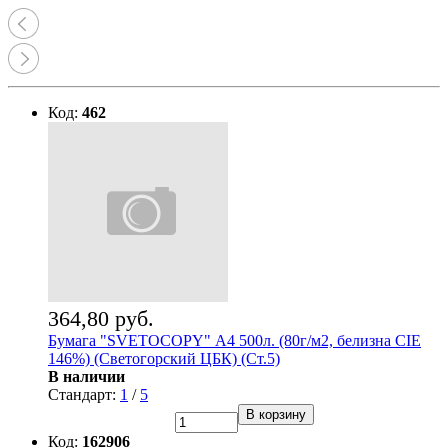
Код:
462
364,80 руб.
Бумага "SVETOCOPY" А4 500л. (80г/м2, белизна CIE
146%) (Светогорский ЦБК) (Ст.5)
В наличии
Стандарт:
1
/
5
В корзину
Код:
162906