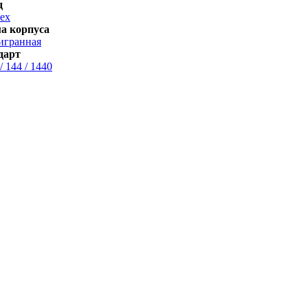
д
ex
а корпуса
игранная
дарт
 / 144 / 1440