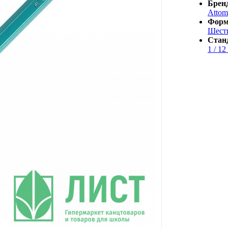
Брен
Attom
Форм
Шест
Стан
1 / 12