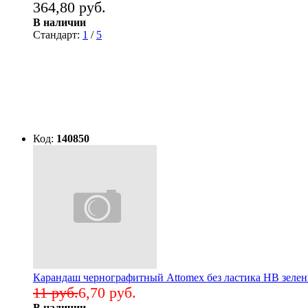
364,80 руб.
В наличии
Стандарт:
1
/
5
Код:
140850
Карандаш чернографитный Attomex без ластика НВ зелен
11 руб.
6,70 руб.
В наличии