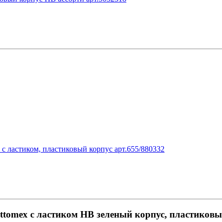
 ластиком, пластиковый корпус арт.655/880332
tomex с ластиком НВ зеленый корпус, пластиковы