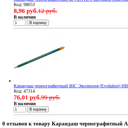
Код: 98653
8,96 руб.
12 руб.
В наличии
В корзину
Карандаш чернографитный BIC Эволюция (Evolution) НВ с
Код: 47314
76,01 руб.
99 руб.
В наличии
В корзину
0 отзывов к товару Карандаш чернографитный At