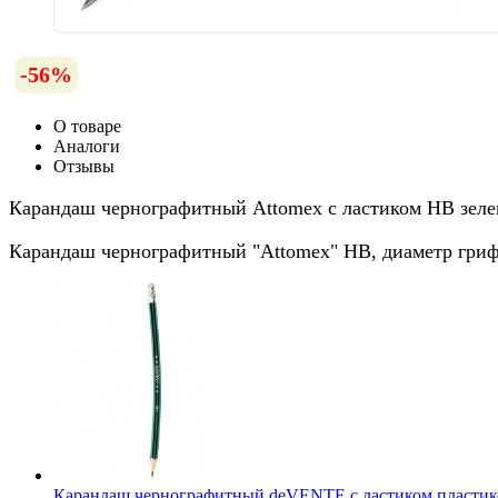
-56%
О товаре
Аналоги
Отзывы
Карандаш чернографитный Attomex с ластиком НВ зеле
Карандаш чернографитный "Attomex" HB, диаметр грифе
Карандаш чернографитный deVENTE с ластиком пластико