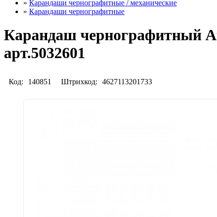
»
Карандаши чернографитные / механические
»
Карандаши чернографитные
Карандаш чернографитный At
арт.5032601
Код:
140851
Штрихкод:
4627113201733