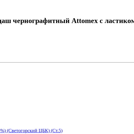
даш чернографитный Attomex с ластико
%) (Светогорский ЦБК) (Ст.5)