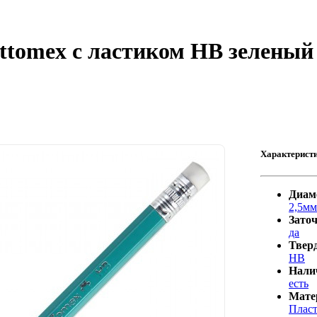
tomex с ластиком НВ зеленый 
Характерист
Диам
2,5мм
Зато
да
Твер
НВ
Нали
есть
Мате
Плас