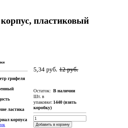
корпус, пластиковый
ики
5,34 руб.
12 руб.
етр грифеля
ченный
Остаток:
В наличии
Шт. в
дость
упаковке:
1440 (взять
коробку)
чие ластика
риал корпуса
Добавить в корзину
тик