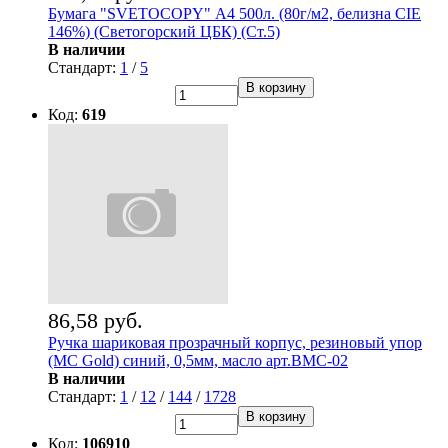
Бумага "SVETOCOPY" А4 500л. (80г/м2, белизна CIE
146%) (Светогорский ЦБК) (Ст.5)
В наличии
Стандарт:
1
/
5
В корзину
Код:
619
86,58 руб.
Ручка шариковая прозрачный корпус, резиновый упор
(MC Gold) синий, 0,5мм, масло арт.BMC-02
В наличии
Стандарт:
1
/
12
/
144
/
1728
В корзину
Код:
106910