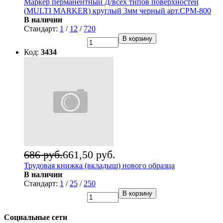
Маркер перманентный Д/всех типов поверхностей
(MULTI MARKER) круглый 3мм черный арт.CPM-800
В наличии
Стандарт:
1
/
12
/
720
В корзину
Код:
3434
686 руб.
661,50 руб.
Трудовая книжка (вкладыш) нового образца
В наличии
Стандарт:
1
/
25
/
250
В корзину
Социальные сети