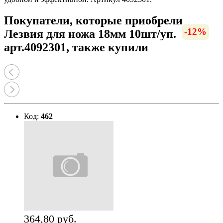
Покупатели, которые приобрели
-13%
-10%
-13%
-12%
-8%
-7%
-6%
Лезвия для ножа 18мм 10шт/уп.
арт.4092301, также купили
Код:
462
364,80 руб.