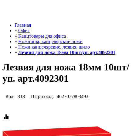
Главная
»
Офис
»
Канцтовары для офиса
»
Ножницы, канцелярские ножи
»
Ножи канцелярские, лезвия, шило
»
Лезвия для ножа 18мм 10шт/уп. арт.4092301
Лезвия для ножа 18мм 10шт/
уп. арт.4092301
Код:
318
Штрихкод:
4627077803493
equalizer