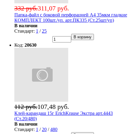
332 руб.
311,07 руб.
Папка-файл с боковой перфорацией А4 35мкм гладкие
КОМПЛЕКТ 100шт./уп. арт.ПК335 (Ст.25шт/уп)
В наличии
Стандарт:
1
/
25
В корзину
Код:
20630
112 руб.
107,48 руб.
Клей-карандаш 15г ErichKrause Экстра арт.4443
(Ст.20/480)
В наличии
Стандарт:
1
/
20
/
480