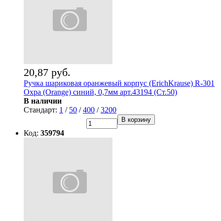
20,87 руб.
Ручка шариковая оранжевый корпус (ErichKrause) R-301
Охра (Orange) синий, 0,7мм арт.43194 (Ст.50)
В наличии
Стандарт:
1
/
50
/
400
/
3200
В корзину
Код:
359794