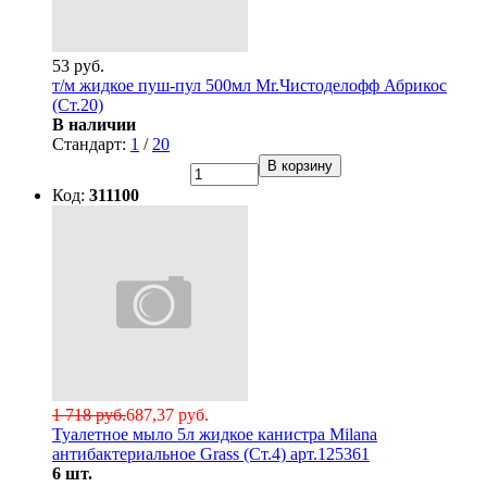
53 руб.
т/м жидкое пуш-пул 500мл Mr.Чистоделофф Абрикос
(Ст.20)
В наличии
Стандарт:
1
/
20
В корзину
Код:
311100
1 718 руб.
687,37 руб.
Туалетное мыло 5л жидкое канистра Milana
антибактериальное Grass (Ст.4) арт.125361
6 шт.