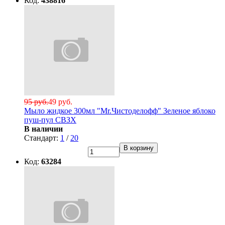
Код:
438816
95 руб.
49 руб.
Мыло жидкое 300мл "Mr.Чистоделофф" Зеленое яблоко
пуш-пул СВЗХ
В наличии
Стандарт:
1
/
20
В корзину
Код:
63284