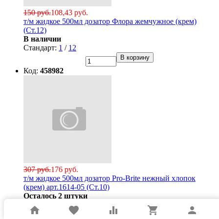
150 руб.
108,43 руб.
т/м жидкое 500мл дозатор Флора жемчужное (крем)
(Ст.12)
В наличии
Стандарт:
1
/
12
В корзину
Код:
458982
307 руб.
176 руб.
т/м жидкое 500мл дозатор Pro-Brite нежный хлопок
(крем) арт.1614-05 (Ст.10)
Осталось 2 штуки
Стандарт:
1
/
10
home
favorite
equalizer
shopping_cart
person
В корзину