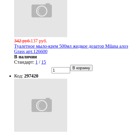
342 руб.
137 руб.
Туалетное мыло-крем 500мл жидкое дозатор Milana алоэ
Grass арт.126600
В наличии
Стандарт:
1
/
15
В корзину
Код:
297420