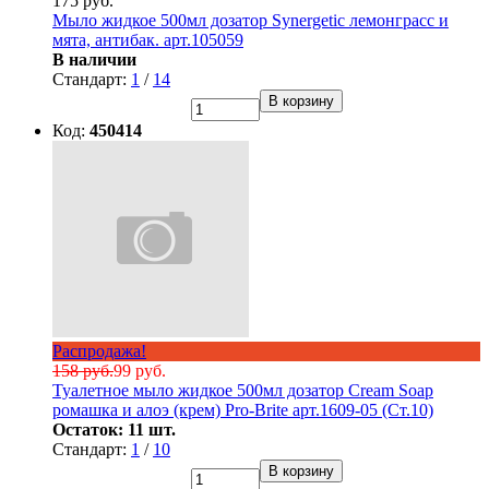
175 руб.
Мыло жидкое 500мл дозатор Synergetic лемонграсс и
мята, антибак. арт.105059
В наличии
Стандарт:
1
/
14
В корзину
Код:
450414
Распродажа!
158 руб.
99 руб.
Туалетное мыло жидкое 500мл дозатор Cream Soap
ромашка и алоэ (крем) Pro-Brite арт.1609-05 (Ст.10)
Остаток: 11 шт.
Стандарт:
1
/
10
В корзину