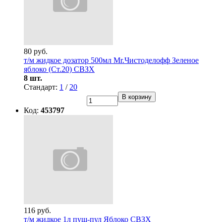
80 руб.
т/м жидкое дозатор 500мл Mr.Чистоделофф Зеленое
яблоко (Ст.20) СВЗХ
8 шт.
Стандарт:
1
/
20
В корзину
Код:
453797
116 руб.
т/м жидкое 1л пуш-пул Яблоко СВЗХ