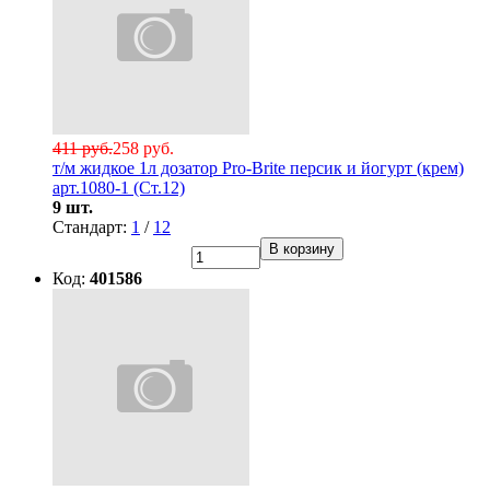
411 руб.
258 руб.
т/м жидкое 1л дозатор Pro-Brite персик и йогурт (крем)
арт.1080-1 (Ст.12)
9 шт.
Стандарт:
1
/
12
В корзину
Код:
401586