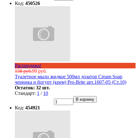
Код:
450526
Распродажа!
158 руб.
99 руб.
Туалетное мыло жидкое 500мл дозатор Cream Soap
черника и йогурт (крем) Pro-Brite арт.1607-05 (Ст.10)
Остаток: 32 шт.
Стандарт:
1
/
10
В корзину
Код:
454921