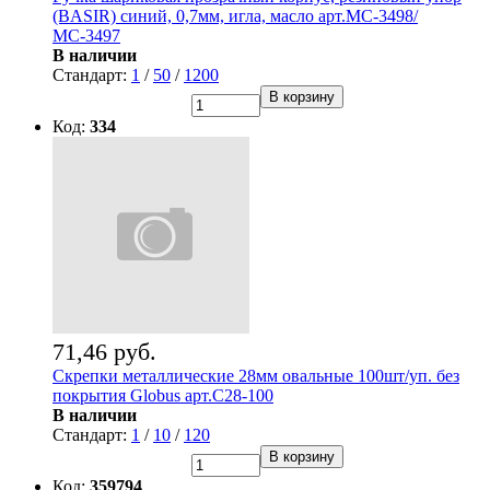
(BASIR) синий, 0,7мм, игла, масло арт.МС-3498/
МС-3497
В наличии
Стандарт:
1
/
50
/
1200
В корзину
Код:
334
71,46 руб.
Скрепки металлические 28мм овальные 100шт/уп. без
покрытия Globus арт.C28-100
В наличии
Стандарт:
1
/
10
/
120
В корзину
Код:
359794