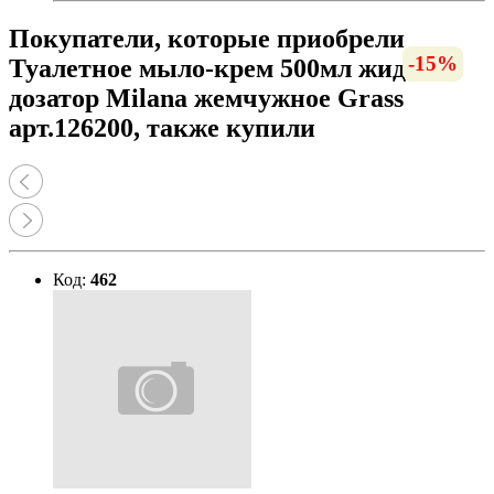
Покупатели, которые приобрели
-54%
-49%
-54%
-51%
-42%
-47%
-18%
-54%
-15%
-11%
-11%
-9%
-6%
Туалетное мыло-крем 500мл жидкое
дозатор Milana жемчужное Grass
арт.126200, также купили
Код:
462