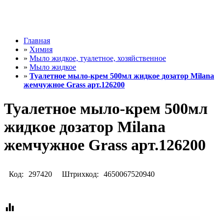
Главная
»
Химия
»
Мыло жидкое, туалетное, хозяйственное
»
Мыло жидкое
»
Туалетное мыло-крем 500мл жидкое дозатор Milana
жемчужное Grass арт.126200
Туалетное мыло-крем 500мл
жидкое дозатор Milana
жемчужное Grass арт.126200
Код:
297420
Штрихкод:
4650067520940
equalizer