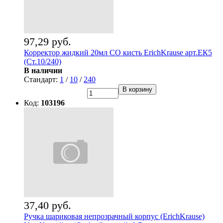
97,29 руб.
Корректор жидкий 20мл СО кисть ErichKrause арт.ЕК5
(Ст.10/240)
В наличии
Стандарт:
1
/
10
/
240
В корзину
Код:
103196
37,40 руб.
Ручка шариковая непрозрачный корпус (ErichKrause)