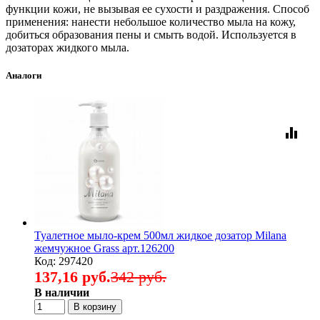
функции кожи, не вызывая ее сухости и раздражения. Способ
применения: нанести небольшое количество мыла на кожу,
добиться образования пены и смыть водой. Используется в
дозаторах жидкого мыла.
Аналоги
equalizer
Туалетное мыло-крем 500мл жидкое дозатор Milana
жемчужное Grass арт.126200
Код: 297420
137,16 руб.
342 руб.
В наличии
В корзину