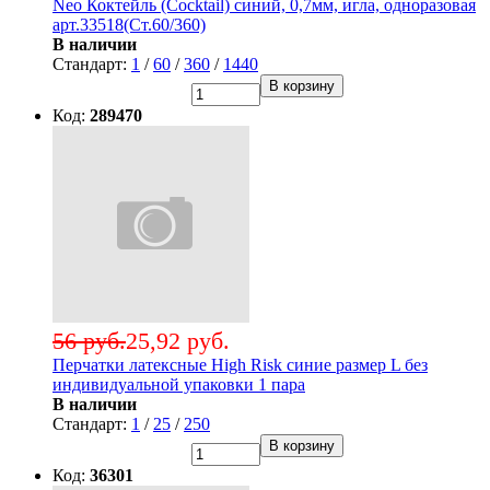
Neo Коктейль (Cocktail) синий, 0,7мм, игла, одноразовая
арт.33518(Ст.60/360)
В наличии
Стандарт:
1
/
60
/
360
/
1440
В корзину
Код:
289470
56 руб.
25,92 руб.
Перчатки латексные High Risk синие размер L без
индивидуальной упаковки 1 пара
В наличии
Стандарт:
1
/
25
/
250
В корзину
Код:
36301