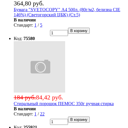
364,80 руб.
Бумага "SVETOCOPY" А4 500л. (80г/м2, белизна CIE
146%) (Светогорский ЦБК) (Ст.5)
В наличии
Стандарт:
1
/
5
В корзину
Код:
75580
184 руб.
84,42 руб.
Стиральный порошок ПЕМОС 350г ручная стирка
В наличии
Стандарт:
1
/
22
В корзину
Код:
255921