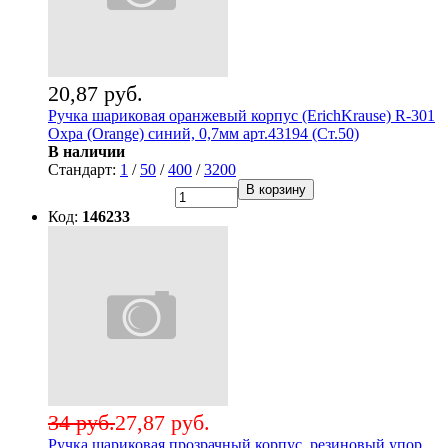
20,87 руб.
Ручка шариковая оранжевый корпус (ErichKrause) R-301
Охра (Orange) синий, 0,7мм арт.43194 (Ст.50)
В наличии
Стандарт:
1
/
50
/
400
/
3200
В корзину
Код:
146233
34 руб.
27,87 руб.
Ручка шариковая прозрачный корпус, резиновый упор