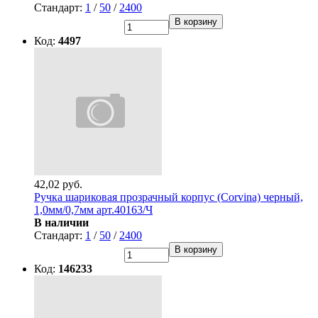
Стандарт:
1
/
50
/
2400
В корзину
Код:
4497
42,02 руб.
Ручка шариковая прозрачный корпус (Corvina) черный,
1,0мм/0,7мм арт.40163/Ч
В наличии
Стандарт:
1
/
50
/
2400
В корзину
Код:
146233