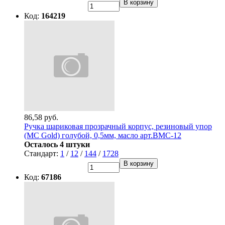
В корзину
Код:
164219
86,58 руб.
Ручка шариковая прозрачный корпус, резиновый упор
(MC Gold) голубой, 0,5мм, масло арт.BMC-12
Осталось 4 штуки
Стандарт:
1
/
12
/
144
/
1728
В корзину
Код:
67186