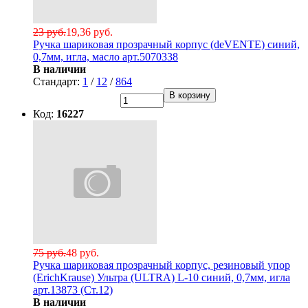
23 руб.
19,36 руб.
Ручка шариковая прозрачный корпус (deVENTE) синий,
0,7мм, игла, масло арт.5070338
В наличии
Стандарт:
1
/
12
/
864
В корзину
Код:
16227
75 руб.
48 руб.
Ручка шариковая прозрачный корпус, резиновый упор
(ErichKrause) Ультра (ULTRA) L-10 синий, 0,7мм, игла
арт.13873 (Ст.12)
В наличии