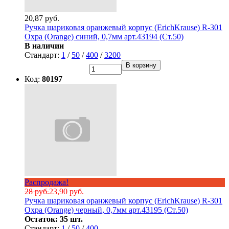
20,87 руб.
Ручка шариковая оранжевый корпус (ErichKrause) R-301
Охра (Orange) синий, 0,7мм арт.43194 (Ст.50)
В наличии
Стандарт:
1
/
50
/
400
/
3200
В корзину
Код:
80197
Распродажа!
28 руб.
23,90 руб.
Ручка шариковая оранжевый корпус (ErichKrause) R-301
Охра (Orange) черный, 0,7мм арт.43195 (Ст.50)
Остаток: 35 шт.
Стандарт:
1
/
50
/
400