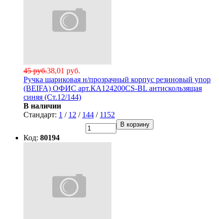
45 руб.
38,01 руб.
Ручка шариковая н/прозрачный корпус резиновый упор
(BEIFA) ОФИС арт.КА124200CS-BL антискользящая
синяя (Ст.12/144)
В наличии
Стандарт:
1
/
12
/
144
/
1152
В корзину
Код:
80194