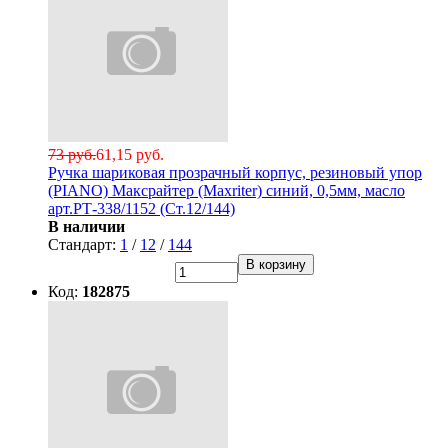
73 руб.
61,15 руб.
Ручка шариковая прозрачный корпус, резиновый упор
(PIANO) Максрайтер (Maxriter) синий, 0,5мм, масло
арт.РТ-338/1152 (Ст.12/144)
В наличии
Стандарт:
1
/
12
/
144
В корзину
Код:
182875