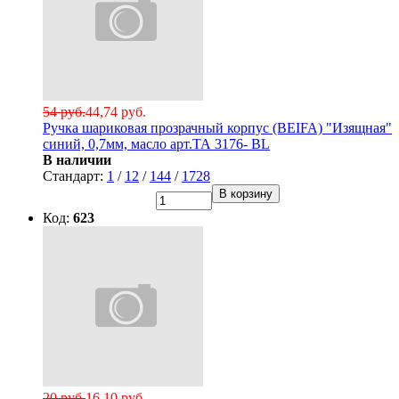
54 руб.
44,74 руб.
Ручка шариковая прозрачный корпус (BEIFA) "Изящная"
синий, 0,7мм, масло арт.ТА 3176- BL
В наличии
Стандарт:
1
/
12
/
144
/
1728
В корзину
Код:
623
20 руб.
16,10 руб.