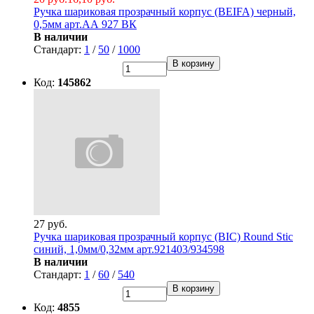
Ручка шариковая прозрачный корпус (BEIFA) черный,
0,5мм арт.АА 927 ВК
В наличии
Стандарт:
1
/
50
/
1000
В корзину
Код:
145862
27 руб.
Ручка шариковая прозрачный корпус (BIC) Round Stic
синий, 1,0мм/0,32мм арт.921403/934598
В наличии
Стандарт:
1
/
60
/
540
В корзину
Код:
4855