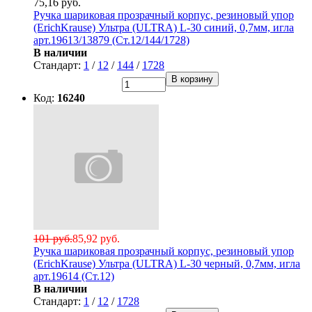
75,16 руб.
Ручка шариковая прозрачный корпус, резиновый упор
(ErichKrause) Ультра (ULTRA) L-30 синий, 0,7мм, игла
арт.19613/13879 (Ст.12/144/1728)
В наличии
Стандарт:
1
/
12
/
144
/
1728
В корзину
Код:
16240
101 руб.
85,92 руб.
Ручка шариковая прозрачный корпус, резиновый упор
(ErichKrause) Ультра (ULTRA) L-30 черный, 0,7мм, игла
арт.19614 (Ст.12)
В наличии
Стандарт:
1
/
12
/
1728