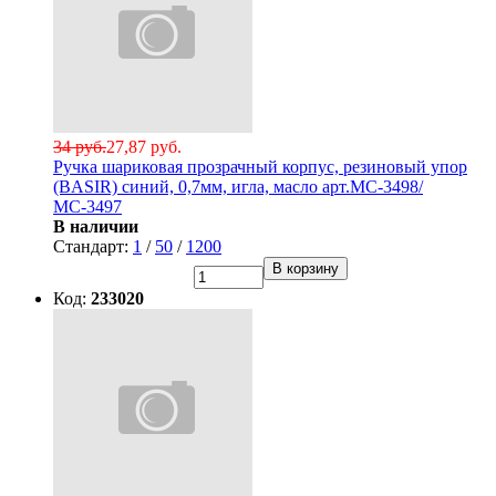
34 руб.
27,87 руб.
Ручка шариковая прозрачный корпус, резиновый упор
(BASIR) синий, 0,7мм, игла, масло арт.МС-3498/
МС-3497
В наличии
Стандарт:
1
/
50
/
1200
В корзину
Код:
233020