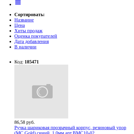
reorder
Сортировать:
Название
Цена
Хиты продаж
Оценка покупателей
Дата добавления
В наличии
Код:
185471
86,58 руб.
Ручка шариковая прозрачный корпус, резиновый упор
(MC Gold) синий, 1,0мм арт.ВМС10-02