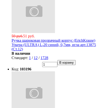
59 руб.
51 руб.
Ручка шариковая прозрачный корпус (ErichKrause)
Ультра (ULTRA) L-20 синий, 0,7мм, игла арт.13875
(Ст.12)
В наличии
Стандарт:
1
/
12
/
1728
В корзину
Код:
103196