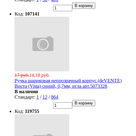
В корзину
Код:
107141
17 руб.
14,18 руб.
Ручка шариковая непрозрачный корпус (deVENTE)
Виста (Vista) синий, 0,7мм, игла арт.5073328
В наличии
Стандарт:
1
/
12
/
864
В корзину
Код:
119755