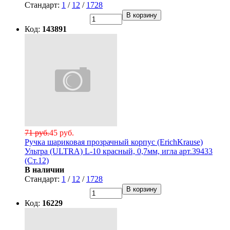
Стандарт:
1
/
12
/
1728
В корзину
Код:
143891
71 руб.
45 руб.
Ручка шариковая прозрачный корпус (ErichKrause)
Ультра (ULTRA) L-10 красный, 0,7мм, игла арт.39433
(Ст.12)
В наличии
Стандарт:
1
/
12
/
1728
В корзину
Код:
16229