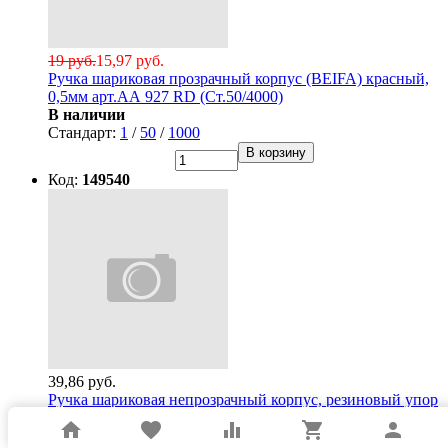
19 руб.
15,97 руб.
Ручка шариковая прозрачный корпус (BEIFA) красный,
0,5мм арт.АА 927 RD (Ст.50/4000)
В наличии
Стандарт:
1
/
50
/
1000
В корзину
Код:
149540
39,86 руб.
Ручка шариковая непрозрачный корпус, резиновый упор
(BIC) Круглая палочка (Round Stic Exact) синий, 0,7мм
home
favorite
equalizer
shopping_cart
person
арт.BC918543