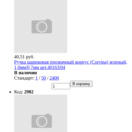
40,51 руб.
Ручка шариковая прозрачный корпус (Corvina) зеленый,
1,0мм/0,7мм арт.40163/04
В наличии
Стандарт:
1
/
50
/
2400
В корзину
Код:
2982