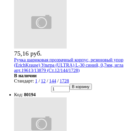
75,16 руб.
Ручка шариковая прозрачный корпус, резиновый упор
(ErichKrause) Ультра (ULTRA) L-30 синий, 0,7мм, игла
арт.19613/13879 (Ст.12/144/1728)
В наличии
Стандарт:
1
/
12
/
144
/
1728
В корзину
Код:
80194