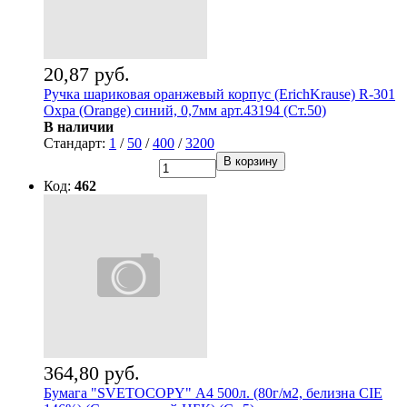
20,87 руб.
Ручка шариковая оранжевый корпус (ErichKrause) R-301
Охра (Orange) синий, 0,7мм арт.43194 (Ст.50)
В наличии
Стандарт:
1
/
50
/
400
/
3200
В корзину
Код:
462
364,80 руб.
Бумага "SVETOCOPY" А4 500л. (80г/м2, белизна CIE