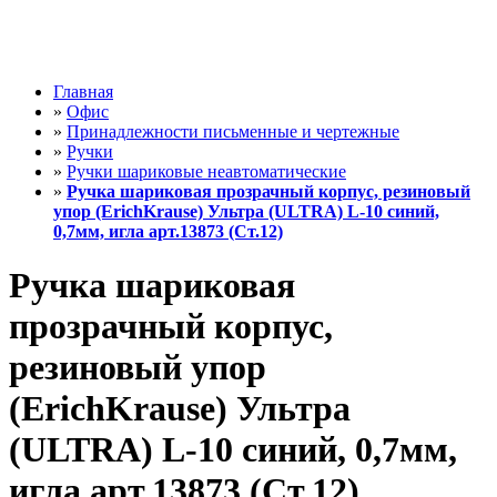
Главная
»
Офис
»
Принадлежности письменные и чертежные
»
Ручки
»
Ручки шариковые неавтоматические
»
Ручка шариковая прозрачный корпус, резиновый
упор (ErichKrause) Ультра (ULTRA) L-10 синий,
0,7мм, игла арт.13873 (Ст.12)
Ручка шариковая
прозрачный корпус,
резиновый упор
(ErichKrause) Ультра
(ULTRA) L-10 синий, 0,7мм,
игла арт.13873 (Ст.12)