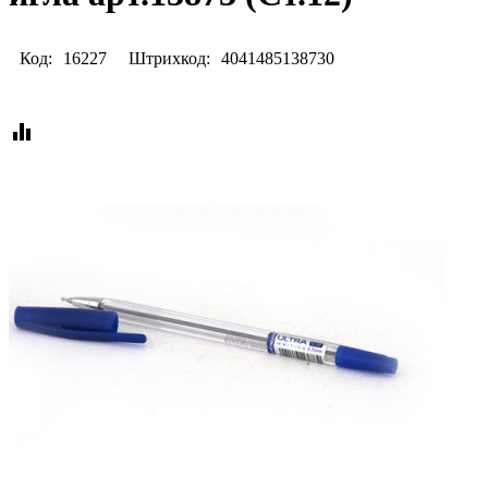
Код:
16227
Штрихкод:
4041485138730
equalizer