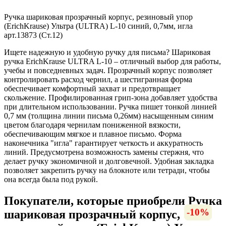
Ручка шариковая прозрачный корпус, резиновый упор
(ErichKrause) Ультра (ULTRA) L-10 синий, 0,7мм, игла
арт.13873 (Ст.12)
Ищете надежную и удобную ручку для письма? Шариковая
ручка ErichKrause ULTRA L-10 – отличный выбор для работы,
учебы и повседневных задач. Прозрачный корпус позволяет
контролировать расход чернил, а шестигранная форма
обеспечивает комфортный захват и предотвращает
скольжение. Профилированная грип-зона добавляет удобства
при длительном использовании. Ручка пишет тонкой линией
0,7 мм (толщина линии письма 0,26мм) насыщенным синим
цветом благодаря чернилам пониженной вязкости,
обеспечивающим мягкое и плавное письмо. Форма
наконечника "игла" гарантирует четкость и аккуратность
линий. Предусмотрена возможность замены стержня, что
делает ручку экономичной и долговечной. Удобная закладка
позволяет закрепить ручку на блокноте или тетради, чтобы
она всегда была под рукой.
Покупатели, которые приобрели Ручка
-14%
-16%
-56%
-16%
-23%
-18%
-19%
-10%
-6%
шариковая прозрачный корпус,