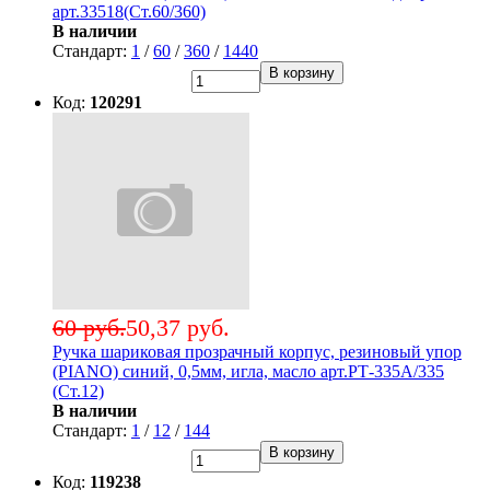
арт.33518(Ст.60/360)
В наличии
Стандарт:
1
/
60
/
360
/
1440
В корзину
Код:
120291
60 руб.
50,37 руб.
Ручка шариковая прозрачный корпус, резиновый упор
(PIANO) синий, 0,5мм, игла, масло арт.РТ-335А/335
(Ст.12)
В наличии
Стандарт:
1
/
12
/
144
В корзину
Код:
119238