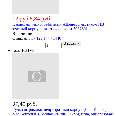
12 руб.
5,34 руб.
Карандаш чернографитный Attomex с ластиком НВ
зеленый корпус, пластиковый арт.5032601
В наличии
Стандарт:
1
/
12
/
144
/
1440
В корзину
Код:
103196
37,40 руб.
Ручка шариковая непрозрачный корпус (ErichKrause)
Neo Коктейль (Cocktail) синий, 0,7мм, игла, одноразовая