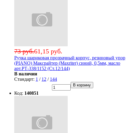
73 руб.
61,15 руб.
Ручка шариковая прозрачный корпус, резиновый упор
(PIANO) Максрайтер (Maxriter) синий, 0,5мм, масло
арт.РТ-338/1152 (Ст.12/144)
В наличии
Стандарт:
1
/
12
/
144
В корзину
Код:
140851