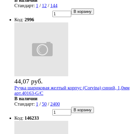
В наличии
Стандарт:
1
/
12
/
144
В корзину
Код:
2996
44,07 руб.
Ручка шариковая желтый корпус (Corvina) синий, 1,0мм
арт.40163-G/С
В наличии
Стандарт:
1
/
50
/
2400
В корзину
Код:
146233