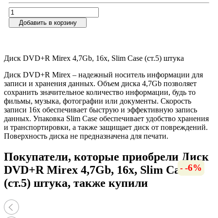
Добавить в корзину
Диск DVD+R Mirex 4,7Gb, 16x, Slim Case (ст.5) штука
Диск DVD+R Mirex – надежный носитель информации для
записи и хранения данных. Объем диска 4,7Gb позволяет
сохранить значительное количество информации, будь то
фильмы, музыка, фотографии или документы. Скорость
записи 16x обеспечивает быструю и эффективную запись
данных. Упаковка Slim Case обеспечивает удобство хранения
и транспортировки, а также защищает диск от повреждений.
Поверхность диска не предназначена для печати.
Покупатели, которые приобрели Диск
-12%
-36%
-13%
-15%
-12%
-15%
-13%
-7%
-6%
-9%
-9%
-6%
DVD+R Mirex 4,7Gb, 16x, Slim Case
(ст.5) штука, также купили