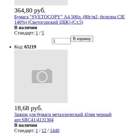
364,80 руб.
Бумага "SVETOCOPY" А4 500л. (80г/м2, белизна CIE
146%) (Светогорский ЦБК) (Ст.5)
В наличии
Стандарт:
1
/
5
В корзину
Код:
65219
18,68 руб.
Зажим для бумаги металлический 41мм черный
арт.SBC41/4131304
В наличии
Стандарт:
1
/
12
/
1440