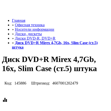
Главная
»
Офисная техника
»
Носители информации
»
Диски, дискеты
»
Диски DVD-R, DVD+R
»
Диск DVD+R Mirex 4,7Gb, 16x, Slim Case (ст.5)
штука
Диск DVD+R Mirex 4,7Gb,
16x, Slim Case (ст.5) штука
Код:
145886
Штрихкод:
4607001202479
equalizer