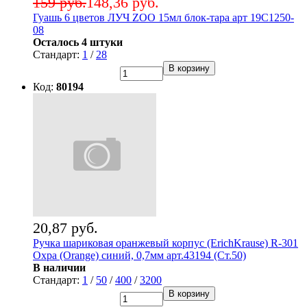
159 руб.
148,36 руб.
Гуашь 6 цветов ЛУЧ ZOO 15мл блок-тара арт 19С1250-
08
Осталось 4 штуки
Стандарт:
1
/
28
В корзину
Код:
80194
20,87 руб.
Ручка шариковая оранжевый корпус (ErichKrause) R-301
Охра (Orange) синий, 0,7мм арт.43194 (Ст.50)
В наличии
Стандарт:
1
/
50
/
400
/
3200
В корзину