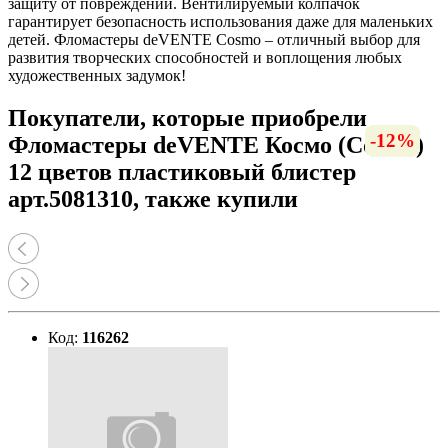
защиту от повреждений. Вентилируемый колпачок
гарантирует безопасность использования даже для маленьких
детей. Фломастеры deVENTE Cosmo – отличный выбор для
развития творческих способностей и воплощения любых
художественных задумок!
Покупатели, которые приобрели
-20%
-17%
-23%
-20%
-56%
-16%
-12%
-16%
-20%
-13%
-12%
-12%
-7%
Фломастеры deVENTE Космо (Cosmo)
12 цветов пластиковый блистер
арт.5081310, также купили
Код:
116262