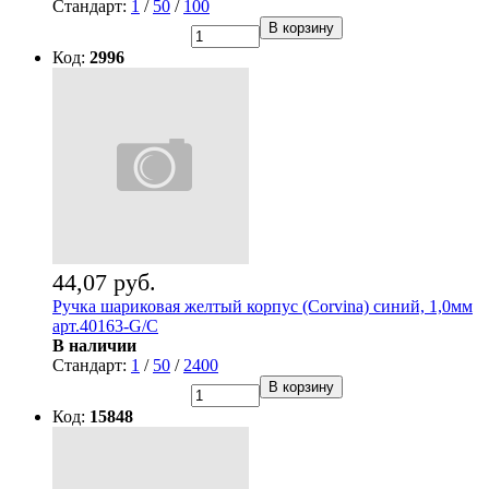
Стандарт:
1
/
50
/
100
В корзину
Код:
2996
44,07 руб.
Ручка шариковая желтый корпус (Corvina) синий, 1,0мм
арт.40163-G/С
В наличии
Стандарт:
1
/
50
/
2400
В корзину
Код:
15848