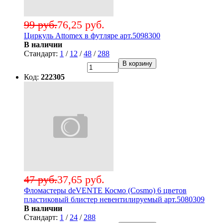
99 руб.
76,25 руб.
Циркуль Attomex в футляре арт.5098300
В наличии
Стандарт:
1
/
12
/
48
/
288
В корзину
Код:
222305
47 руб.
37,65 руб.
Фломастеры deVENTE Космо (Cosmo) 6 цветов
пластиковый блистер невентилируемый арт.5080309
В наличии
Стандарт:
1
/
24
/
288