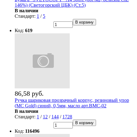
146%) (Светогорский ЦБК) (Ст.5)
В наличии
Стандарт:
1
/
5
В корзину
Код:
619
86,58 руб.
Ручка шариковая прозрачный корпус, резиновый упор
(MC Gold) синий, 0,5мм, масло арт.BMC-02
В наличии
Стандарт:
1
/
12
/
144
/
1728
В корзину
Код:
116496