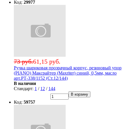
Код:
29977
73 руб.
61,15 руб.
Ручка шариковая прозрачный корпус, резиновый упор
(PIANO) Максрайтер (Maxriter) синий, 0,5мм, масло
арт.РТ-338/1152 (Ст.12/144)
В наличии
Стандарт:
1
/
12
/
144
В корзину
Код:
59757