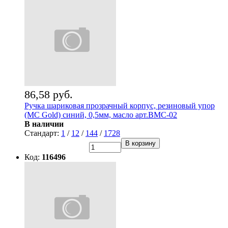
86,58 руб.
Ручка шариковая прозрачный корпус, резиновый упор
(MC Gold) синий, 0,5мм, масло арт.BMC-02
В наличии
Стандарт:
1
/
12
/
144
/
1728
В корзину
Код:
116496