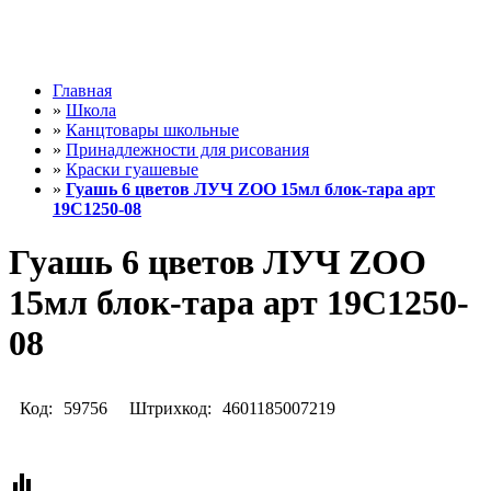
Главная
»
Школа
»
Канцтовары школьные
»
Принадлежности для рисования
»
Краски гуашевые
»
Гуашь 6 цветов ЛУЧ ZOO 15мл блок-тара арт
19С1250-08
Гуашь 6 цветов ЛУЧ ZOO
15мл блок-тара арт 19С1250-
08
Код:
59756
Штрихкод:
4601185007219
equalizer