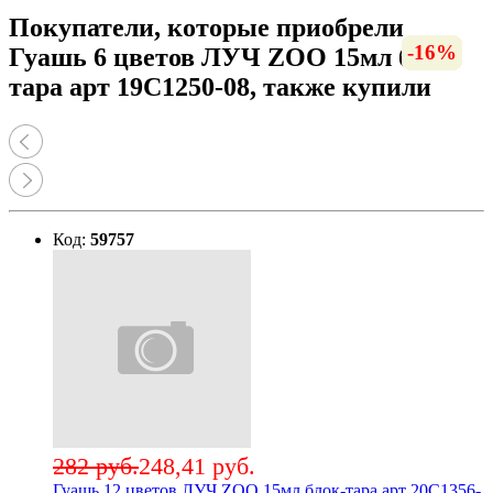
Покупатели, которые приобрели
-12%
-17%
-23%
-16%
-56%
-12%
-12%
-13%
-12%
-18%
-16%
-6%
-6%
Гуашь 6 цветов ЛУЧ ZOO 15мл блок-
тара арт 19С1250-08, также купили
Код:
59757
282 руб.
248,41 руб.
Гуашь 12 цветов ЛУЧ ZOO 15мл блок-тара арт 20С1356-