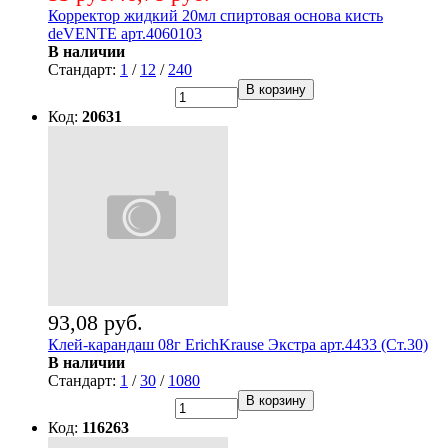
Корректор жидкий 20мл спиртовая основа кисть
deVENTE арт.4060103
В наличии
Стандарт:
1
/
12
/
240
В корзину
Код:
20631
93,08 руб.
Клей-карандаш 08г ErichKrause Экстра арт.4433 (Ст.30)
В наличии
Стандарт:
1
/
30
/
1080
В корзину
Код:
116263