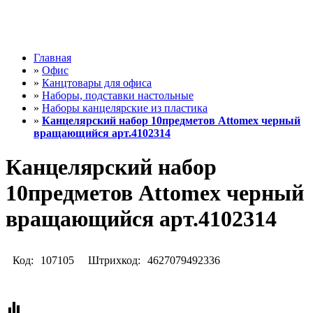
Главная
»
Офис
»
Канцтовары для офиса
»
Наборы, подставки настольные
»
Наборы канцелярские из пластика
»
Канцелярский набор 10предметов Attomex черный
вращающийся арт.4102314
Канцелярский набор
10предметов Attomex черный
вращающийся арт.4102314
Код:
107105
Штрихкод:
4627079492336
equalizer