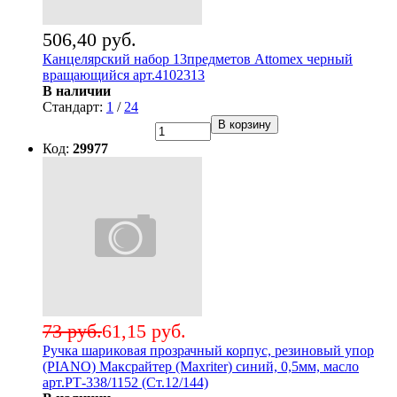
506,40 руб.
Канцелярский набор 13предметов Attomex черный
вращающийся арт.4102313
В наличии
Стандарт:
1
/
24
В корзину
Код:
29977
73 руб.
61,15 руб.
Ручка шариковая прозрачный корпус, резиновый упор
(PIANO) Максрайтер (Maxriter) синий, 0,5мм, масло
арт.РТ-338/1152 (Ст.12/144)