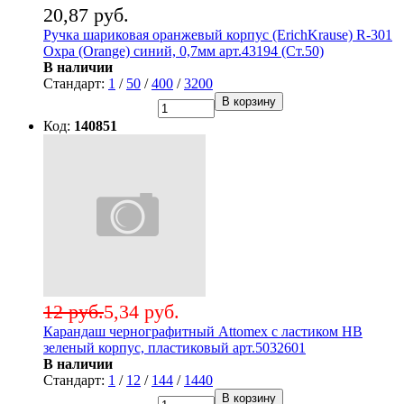
20,87 руб.
Ручка шариковая оранжевый корпус (ErichKrause) R-301
Охра (Orange) синий, 0,7мм арт.43194 (Ст.50)
В наличии
Стандарт:
1
/
50
/
400
/
3200
В корзину
Код:
140851
12 руб.
5,34 руб.
Карандаш чернографитный Attomex с ластиком НВ
зеленый корпус, пластиковый арт.5032601
В наличии
Стандарт:
1
/
12
/
144
/
1440
В корзину