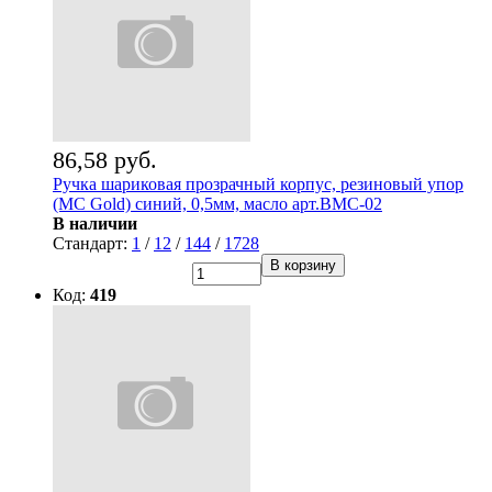
86,58 руб.
Ручка шариковая прозрачный корпус, резиновый упор
(MC Gold) синий, 0,5мм, масло арт.BMC-02
В наличии
Стандарт:
1
/
12
/
144
/
1728
В корзину
Код:
419