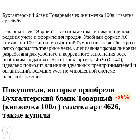
Бухгалтерский бланк Товарный чек (книжечка 100л ) газетка
арт 4626
Товарный чек "Эврика" – это незаменимый помощник для
ведения учета и оформления продаж. Удобный формат А6,
книжка на 100 листов из газетной бумаги позволяет быстро и
легко оформлять товарные чеки. Специальная форма линовки
разработана для удобного и корректного заполнения всех
необходимых данных. Этот бланк, артикул 4626 (Ст.40),
идеально подходит для индивидуальных предпринимателей и
организаций, ведущих учет по упрощенной системе
налогообложения.
Покупатели, которые приобрели
-13%
-23%
-12%
-12%
-56%
-7%
-9%
-6%
Бухгалтерский бланк Товарный чек
(книжечка 100л ) газетка арт 4626,
также купили