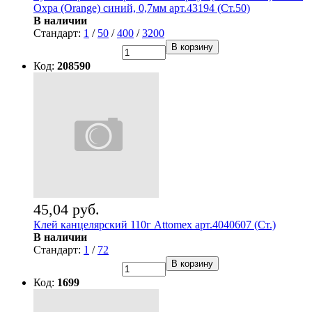
Охра (Orange) синий, 0,7мм арт.43194 (Ст.50)
В наличии
Стандарт:
1
/
50
/
400
/
3200
В корзину
Код:
208590
45,04 руб.
Клей канцелярский 110г Attomex арт.4040607 (Ст.)
В наличии
Стандарт:
1
/
72
В корзину
Код:
1699