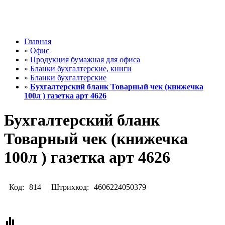
Главная
»
Офис
»
Продукция бумажная для офиса
»
Бланки бухгалтерские, книги
»
Бланки бухгалтерские
»
Бухгалтерский бланк Товарный чек (книжечка
100л ) газетка арт 4626
Бухгалтерский бланк
Товарный чек (книжечка
100л ) газетка арт 4626
Код:
814
Штрихкод:
4606224050379
equalizer