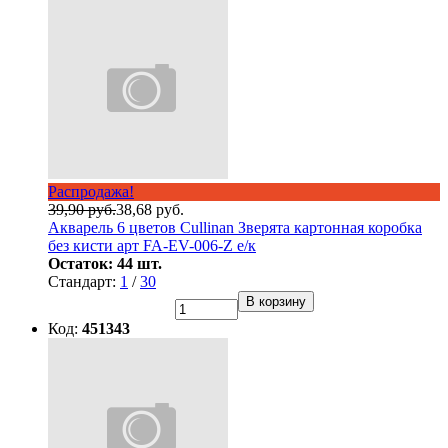
Распродажа!
39,90 руб.
38,68 руб.
Акварель 6 цветов Cullinan Зверята картонная коробка
без кисти арт FA-EV-006-Z e/к
Остаток: 44 шт.
Стандарт:
1
/
30
В корзину
Код:
451343