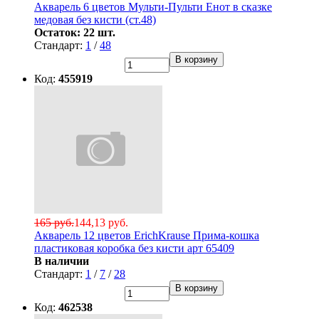
Акварель 6 цветов Мульти-Пульти Енот в сказке
медовая без кисти (ст.48)
Остаток: 22 шт.
Стандарт:
1
/
48
В корзину
Код:
455919
165 руб.
144,13 руб.
Акварель 12 цветов ErichKrause Прима-кошка
пластиковая коробка без кисти арт 65409
В наличии
Стандарт:
1
/
7
/
28
В корзину
Код:
462538