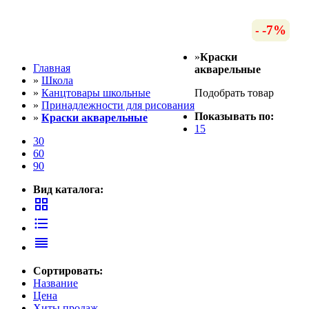
-16%
-12%
-16%
-12%
-12%
-12%
-12%
-13%
-12%
-19%
-10%
-13%
-7%
-7%
-7%
-7%
-7%
»
Краски
Главная
акварельные
»
Школа
»
Канцтовары школьные
Подобрать товар
»
Принадлежности для рисования
Показывать по:
»
Краски акварельные
15
30
60
90
Вид каталога:
grid_view
format_list_bulleted
reorder
Сортировать:
Название
Цена
Хиты продаж