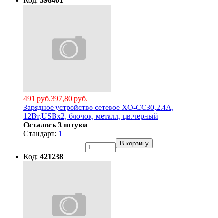
Код:
398401
491 руб.
397,80 руб.
Зарядное устройство сетевое XO-CC30,2.4А,
12Вт,USBx2, блочок, металл, цв.черный
Осталось 3 штуки
Стандарт:
1
В корзину
Код:
421238