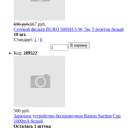
690 руб.
667 руб.
Сетевой фильтр BURO 500SH-5-W, 5м, 5 розеток белый
10 шт.
Стандарт:
1
/
6
В корзину
Код:
289522
500 руб.
Зарядное устройство беcпроводное Baseus Suction Cup
1000mA белый
Осталась 1 штука