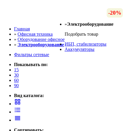
-13%
-13%
-13%
-19%
-13%
-19%
-20%
-6%
-7%
-7%
-7%
»
Электрооборудование
Главная
»
Офисная техника
Подобрать товар
»
Оборудование офисное
ИБП, стабилизаторы
»
Электрооборудование
Аккумуляторы
Фильтры сетевые
Показывать по:
15
30
60
90
Вид каталога:
grid_view
format_list_bulleted
reorder
Сортировать: