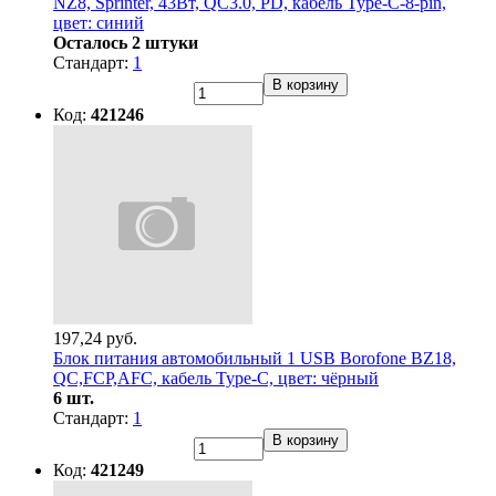
NZ8, Sprinter, 43Вт, QC3.0, PD, кабель Type-C-8-pin,
цвет: синий
Осталось 2 штуки
Стандарт:
1
В корзину
Код:
421246
197,24 руб.
Блок питания автомобильный 1 USB Borofone BZ18,
QC,FCP,AFC, кабель Type-C, цвет: чёрный
6 шт.
Стандарт:
1
В корзину
Код:
421249