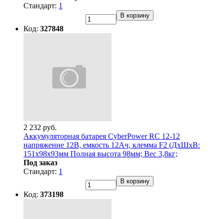
Стандарт:
1
В корзину
Код:
327848
2 232 руб.
Аккумуляторная батарея CyberPower RC 12-12
напряжение 12В, емкость 12Ач, клемма F2 (ДхШхВ:
151х98х93мм Полная высота 98мм; Вес 3,8кг;
Под заказ
Стандарт:
1
В корзину
Код:
373198