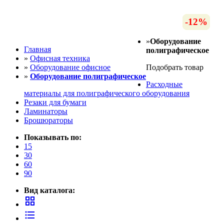
-15%
-15%
-12%
-12%
-6%
-9%
-7%
»
Оборудование
Главная
полиграфическое
»
Офисная техника
»
Оборудование офисное
Подобрать товар
»
Оборудование полиграфическое
Расходные
материалы для полиграфического оборудования
Резаки для бумаги
Ламинаторы
Брошюраторы
Показывать по:
15
30
60
90
Вид каталога:
grid_view
format_list_bulleted