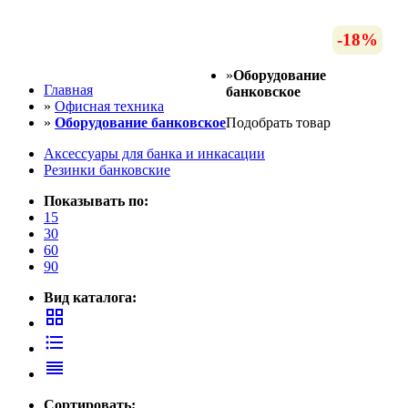
-17%
-18%
»
Оборудование
Главная
банковское
»
Офисная техника
»
Оборудование банковское
Подобрать товар
Аксессуары для банка и инкасации
Резинки банковские
Показывать по:
15
30
60
90
Вид каталога:
grid_view
format_list_bulleted
reorder
Сортировать: