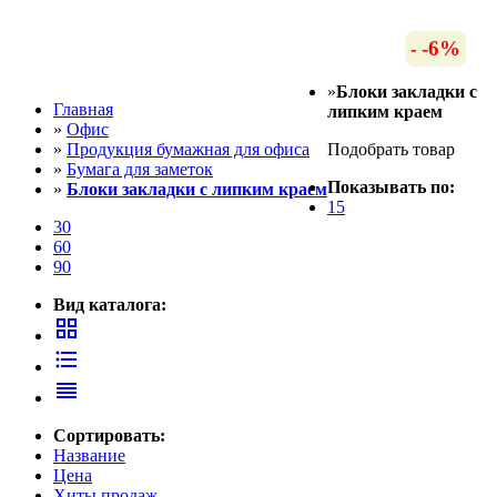
-30%
-30%
-30%
-6%
-7%
-6%
-6%
-6%
-6%
»
Блоки закладки с
Главная
липким краем
»
Офис
»
Продукция бумажная для офиса
Подобрать товар
»
Бумага для заметок
Показывать по:
»
Блоки закладки с липким краем
15
30
60
90
Вид каталога:
grid_view
format_list_bulleted
reorder
Сортировать:
Название
Цена
Хиты продаж