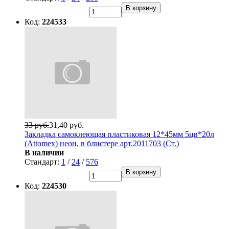
В корзину
Код:
224533
33 руб.
31,40 руб.
Закладка самоклеющая пластиковая 12*45мм 5цв*20л
(Attomex) неон, в блистере арт.2011703 (Ст.)
В наличии
Стандарт:
1
/
24
/
576
В корзину
Код:
224530