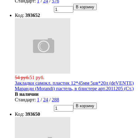
Стандарт:
1
/
24
/
576
В корзину
Код:
393652
54 руб.
51 руб.
Закладки самокл. пластик 12*45мм 5цв*20л (deVENTE)
Маранди (Morandi) пастель, в блистере арт.2011205 (Ст.)
В наличии
Стандарт:
1
/
24
/
288
В корзину
Код:
393650