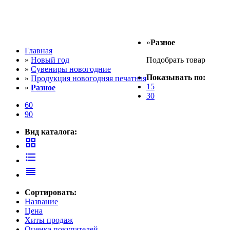
»
Разное
Главная
»
Новый год
Подобрать товар
»
Сувениры новогодние
Показывать по:
»
Продукция новогодняя печатная
15
»
Разное
30
60
90
Вид каталога:
grid_view
format_list_bulleted
reorder
Сортировать:
Название
Цена
Хиты продаж
Оценка покупателей