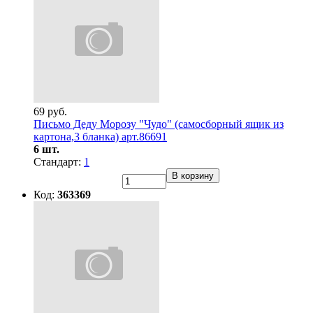
69 руб.
Письмо Деду Морозу "Чудо" (самосборный ящик из
картона,3 бланка) арт.86691
6 шт.
Стандарт:
1
В корзину
Код:
363369