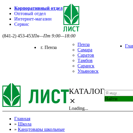
Корпоративный отдел
Оптовый отдел
Интернет-магазин
Сервис
(841-2) 453-453
Пн—Пт 9:00—18:00
Пенза
Гла
г. Пенза
Самара
Саратов
Тамбов
Саранск
Ульяновск
КАТАЛОГ
Найти
close
Loading...
Главная
»
Школа
»
Канцтовары школьные