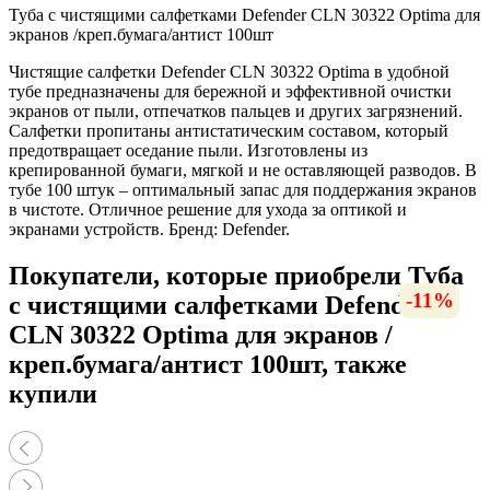
Туба с чистящими салфетками Defender CLN 30322 Optima для
экранов /креп.бумага/антист 100шт
Чистящие салфетки Defender CLN 30322 Optima в удобной
тубе предназначены для бережной и эффективной очистки
экранов от пыли, отпечатков пальцев и других загрязнений.
Салфетки пропитаны антистатическим составом, который
предотвращает оседание пыли. Изготовлены из
крепированной бумаги, мягкой и не оставляющей разводов. В
тубе 100 штук – оптимальный запас для поддержания экранов
в чистоте. Отличное решение для ухода за оптикой и
экранами устройств. Бренд: Defender.
Покупатели, которые приобрели Туба
-49%
-13%
-16%
-10%
-66%
-13%
-18%
-11%
-11%
-11%
-8%
-9%
с чистящими салфетками Defender
CLN 30322 Optima для экранов /
креп.бумага/антист 100шт, также
купили