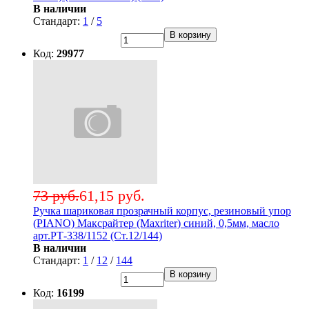
В наличии
Стандарт:
1
/
5
В корзину
Код:
29977
73 руб.
61,15 руб.
Ручка шариковая прозрачный корпус, резиновый упор
(PIANO) Максрайтер (Maxriter) синий, 0,5мм, масло
арт.РТ-338/1152 (Ст.12/144)
В наличии
Стандарт:
1
/
12
/
144
В корзину
Код:
16199