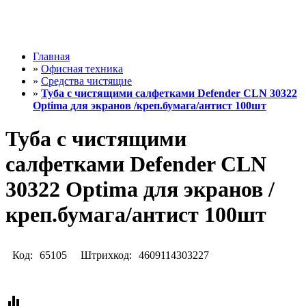
Главная
»
Офисная техника
»
Средства чистящие
»
Туба с чистящими салфетками Defender CLN 30322
Optima для экранов /креп.бумага/антист 100шт
Туба с чистящими
салфетками Defender CLN
30322 Optima для экранов /
креп.бумага/антист 100шт
Код:
65105
Штрихкод:
4609114303227
equalizer