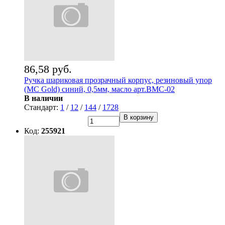
86,58 руб.
Ручка шариковая прозрачный корпус, резиновый упор
(MC Gold) синий, 0,5мм, масло арт.BMC-02
В наличии
Стандарт:
1
/
12
/
144
/
1728
В корзину
Код:
255921