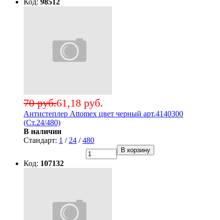
Код:
98512
70 руб.
61,18 руб.
Антистеплер Attomex цвет черный арт.4140300
(Ст.24/480)
В наличии
Стандарт:
1
/
24
/
480
В корзину
Код:
107132