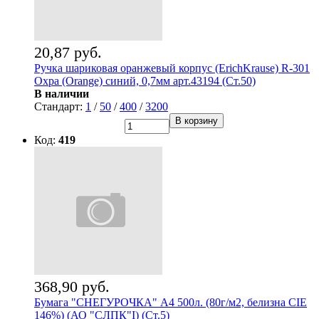
20,87 руб.
Ручка шариковая оранжевый корпус (ErichKrause) R-301
Охра (Orange) синий, 0,7мм арт.43194 (Ст.50)
В наличии
Стандарт:
1
/
50
/
400
/
3200
В корзину
Код:
419
368,90 руб.
Бумага "СНЕГУРОЧКА" А4 500л. (80г/м2, белизна CIE
146%) (АО "СЛПК"I) (Ст.5)