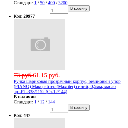
Стандарт:
1
/
50
/
400
/
3200
В корзину
Код:
29977
73 руб.
61,15 руб.
Ручка шариковая прозрачный корпус, резиновый упор
(PIANO) Максрайтер (Maxriter) синий, 0,5мм, масло
арт.РТ-338/1152 (Ст.12/144)
В наличии
Стандарт:
1
/
12
/
144
В корзину
Код:
447