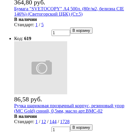
364,80 руб.
Бумага "SVETOCOPY" А4 500л. (80г/м2, белизна CIE
146%) (Светогорский ЦБК) (Ст.5)
В наличии
Стандарт:
1
/
5
В корзину
Код:
619
86,58 руб.
Ручка шариковая прозрачный корпус, резиновый упор
(MC Gold) синий, 0,5мм, масло арт.BMC-02
В наличии
Стандарт:
1
/
12
/
144
/
1728
В корзину