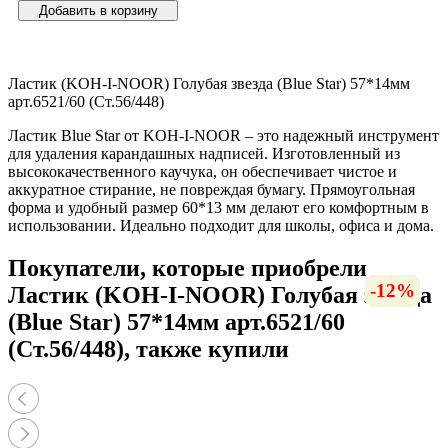
Добавить в корзину
Ластик (KOH-I-NOOR) Голубая звезда (Blue Star) 57*14мм
арт.6521/60 (Ст.56/448)
Ластик Blue Star от KOH-I-NOOR – это надежный инструмент
для удаления карандашных надписей. Изготовленный из
высококачественного каучука, он обеспечивает чистое и
аккуратное стирание, не повреждая бумагу. Прямоугольная
форма и удобный размер 60*13 мм делают его комфортным в
использовании. Идеально подходит для школы, офиса и дома.
Покупатели, которые приобрели
-15%
-14%
-15%
-56%
-15%
-15%
-23%
-12%
-16%
-17%
-15%
-13%
-14%
-12%
Ластик (KOH-I-NOOR) Голубая звезда
(Blue Star) 57*14мм арт.6521/60
(Ст.56/448), также купили