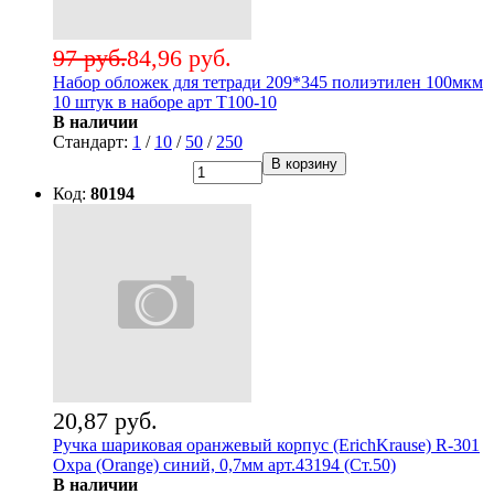
97 руб.
84,96 руб.
Набор обложек для тетради 209*345 полиэтилен 100мкм
10 штук в наборе арт Т100-10
В наличии
Стандарт:
1
/
10
/
50
/
250
В корзину
Код:
80194
20,87 руб.
Ручка шариковая оранжевый корпус (ErichKrause) R-301
Охра (Orange) синий, 0,7мм арт.43194 (Ст.50)
В наличии