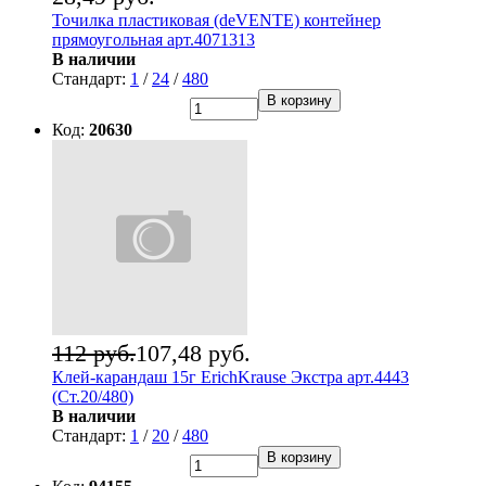
Точилка пластиковая (deVENTE) контейнер
прямоугольная арт.4071313
В наличии
Стандарт:
1
/
24
/
480
В корзину
Код:
20630
112 руб.
107,48 руб.
Клей-карандаш 15г ErichKrause Экстра арт.4443
(Ст.20/480)
В наличии
Стандарт:
1
/
20
/
480
В корзину