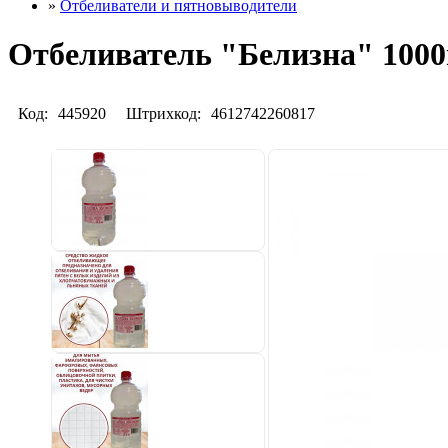
»
Отбеливатели и пятновыводители
Отбеливатель "Белизна" 100
Код:
445920
Штрихкод:
4612742260817