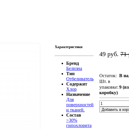
Характеристики
49 руб.
71 
Бренд
Белизна
Тип
Остаток:
В на
Отбеливатель
Шт. в
Содержит
упаковке:
9 (в
Хлор
коробку)
Назначение
Для
поверхностей
Добавить в кор
и тканей.
Состав
>30%
гипохлорита