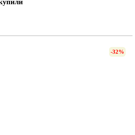
 купили
-32%