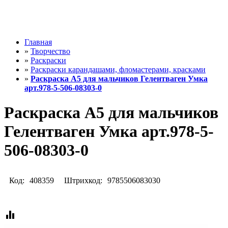
Главная
»
Творчество
»
Раскраски
»
Раскраски карандашами, фломастерами, красками
»
Раскраска А5 для мальчиков Гелентваген Умка
арт.978-5-506-08303-0
Раскраска А5 для мальчиков
Гелентваген Умка арт.978-5-
506-08303-0
Код:
408359
Штрихкод:
9785506083030
equalizer