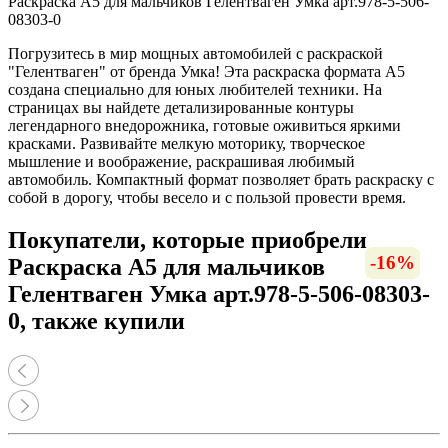
Раскраска А5 для мальчиков Гелентваген Умка арт.978-5-506-
08303-0
Погрузитесь в мир мощных автомобилей с раскраской
"Гелентваген" от бренда Умка! Эта раскраска формата А5
создана специально для юных любителей техники. На
страницах вы найдете детализированные контуры
легендарного внедорожника, готовые оживиться яркими
красками. Развивайте мелкую моторику, творческое
мышление и воображение, раскрашивая любимый
автомобиль. Компактный формат позволяет брать раскраску с
собой в дорогу, чтобы весело и с пользой провести время.
Покупатели, которые приобрели
-12%
-16%
-19%
-12%
-19%
-16%
-13%
-16%
-20%
-20%
-17%
-13%
-22%
-19%
-20%
-15%
-20%
-15%
-16%
Раскраска А5 для мальчиков
Гелентваген Умка арт.978-5-506-08303-
0, также купили