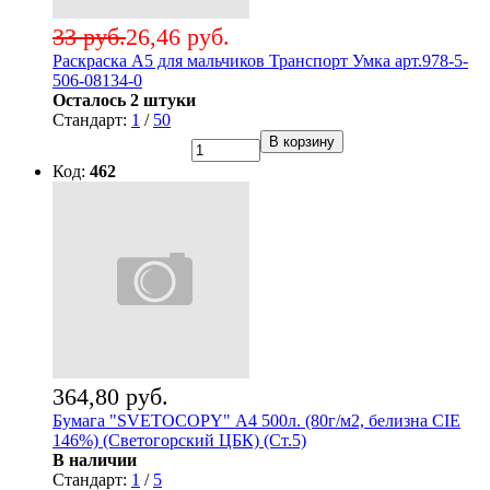
33 руб.
26,46 руб.
Раскраска А5 для мальчиков Транспорт Умка арт.978-5-
506-08134-0
Осталось 2 штуки
Стандарт:
1
/
50
В корзину
Код:
462
364,80 руб.
Бумага "SVETOCOPY" А4 500л. (80г/м2, белизна CIE
146%) (Светогорский ЦБК) (Ст.5)
В наличии
Стандарт:
1
/
5