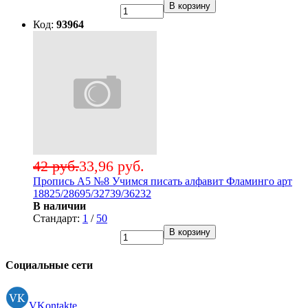
В корзину
Код:
93964
42 руб.
33,96 руб.
Пропись А5 №8 Учимся писать алфавит Фламинго арт
18825/28695/32739/36232
В наличии
Стандарт:
1
/
50
В корзину
Социальные сети
VKontakte