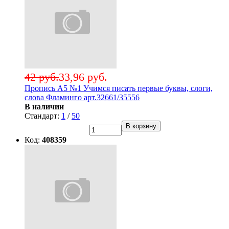
42 руб.
33,96 руб.
Пропись А5 №1 Учимся писать первые буквы, слоги,
слова Фламинго арт.32661/35556
В наличии
Стандарт:
1
/
50
В корзину
Код:
408359