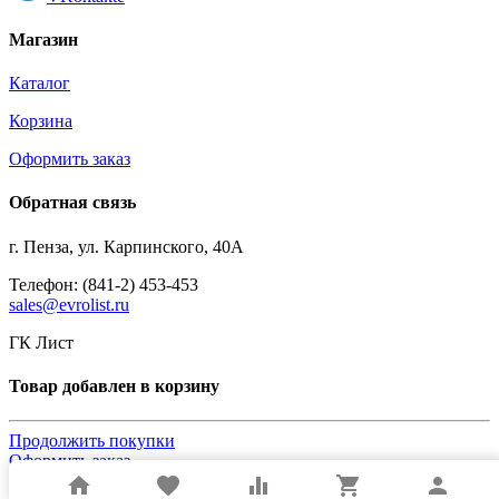
Магазин
Каталог
Корзина
Оформить заказ
Обратная связь
г. Пенза, ул. Карпинского, 40А
Телефон: (841-2) 453-453
sales@evrolist.ru
ГК Лист
Товар добавлен в корзину
Продолжить покупки
Оформить заказ
home
favorite
equalizer
shopping_cart
person