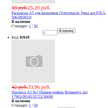
33 руб.
25,20 руб.
Раскраска А5 для мальчиков Гелентваген Умка арт.978-5-
506-08303-0
В наличии
Стандарт:
1
/
50
В корзину
Код:
82618
42 руб.
33,96 руб.
Пропись А5 №7 Пишем цифры Фламинго арт
17903/28145/32722/36690
В наличии
Стандарт:
1
/
50