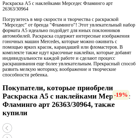
Раскраска А5 с наклейками Мерседес Фламинго арт
26363/30964
Погрузитесь в мир скорости и творчества с раскраской
"Мерседес" от бренда "Фламинго"! Этот увлекательный набор
формата А5 идеально подойдет для юных поклонников
автомобилей. Раскраска содержит интересные изображения
гоночных машин Mercedes, которые можно оживить с
помощью ярких красок, карандашей или фломастеров. В
комплекте также идут красочные наклейки, которые добавят
индивидуальности каждой работе и сделают процесс
раскрашивания еще более увлекательным. Прекрасный способ
развить мелкую моторику, воображение и творческие
способности ребенка.
Покупатели, которые приобрели
-20%
-20%
-20%
-20%
-20%
-19%
-15%
-15%
-19%
-17%
-19%
-17%
-17%
-19%
-15%
-19%
-24%
-19%
-19%
Раскраска А5 с наклейками Мерседес
Фламинго арт 26363/30964, также
купили