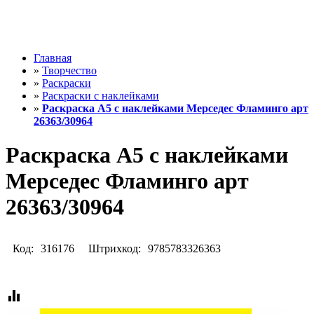
Главная
»
Творчество
»
Раскраски
»
Раскраски с наклейками
»
Раскраска А5 с наклейками Мерседес Фламинго арт
26363/30964
Раскраска А5 с наклейками
Мерседес Фламинго арт
26363/30964
Код:
316176
Штрихкод:
9785783326363
equalizer