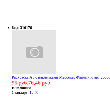
Код:
316176
Раскраска А5 с наклейками Мерседес Фламинго арт 2636
95 руб.
76,46 руб.
В наличии
Стандарт:
1
/
50