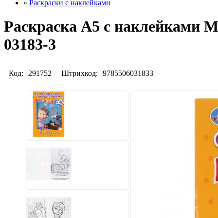
»
Раскраски с наклейками
Раскраска А5 с наклейками Ма
03183-3
Код:
291752
Штрихкод:
9785506031833