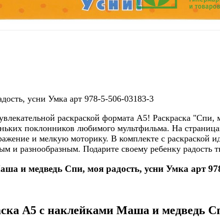
дость, усни Умка арт 978-5-506-03183-3
лекательной раскраской формата А5! Раскраска "Спи, мо
леньких поклонников любимого мультфильма. На страница
ажение и мелкую моторику. В комплекте с раскраской и
ым и разнообразным. Подарите своему ребенку радость т
ша и медведь Спи, моя радость, усни Умка арт 978
ка А5 с наклейками Маша и медведь Спи