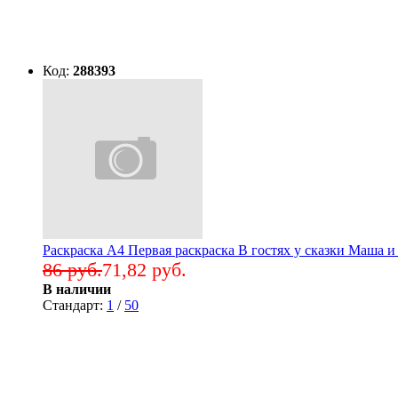
Код:
288393
Раскраска А4 Первая раскраска В гостях у сказки Маша и
86 руб.
71,82 руб.
В наличии
Стандарт:
1
/
50