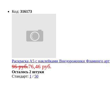
Код:
316173
Раскраска А5 с наклейками Внедорожники Фламинго арт
95 руб.
76,46 руб.
Осталось 2 штуки
Стандарт:
1
/
50