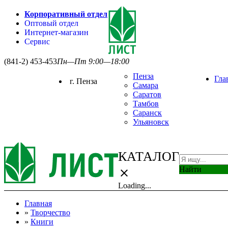
Корпоративный отдел
Оптовый отдел
Интернет-магазин
Сервис
(841-2) 453-453
Пн—Пт 9:00—18:00
Пенза
Гла
г. Пенза
Самара
Саратов
Тамбов
Саранск
Ульяновск
КАТАЛОГ
Найти
close
Loading...
Главная
»
Творчество
»
Книги