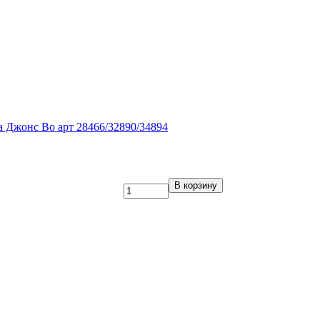
 Джонс Во арт 28466/32890/34894
В корзину