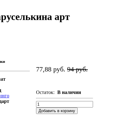
аруселькина арт
ики
77,88 руб.
94 руб.
ат
д
Остаток:
В наличии
инго
дарт
Добавить в корзину