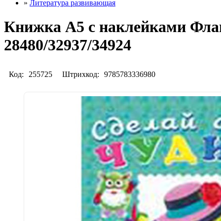
»
Литература развивающая
Книжка А5 с наклейками Флам
28480/32937/34924
Код:
255725
Штрихкод:
9785783336980