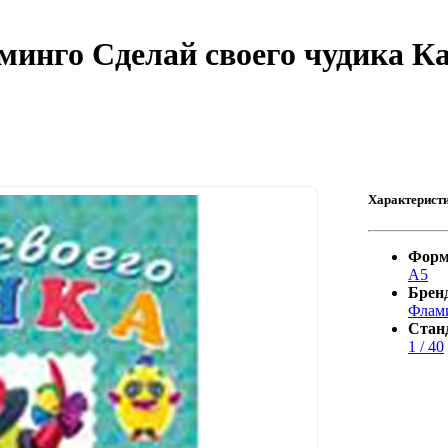
инго Сделай своего чудика К
Характерист
Форм
А5
Брен
Флам
Стан
1 / 40