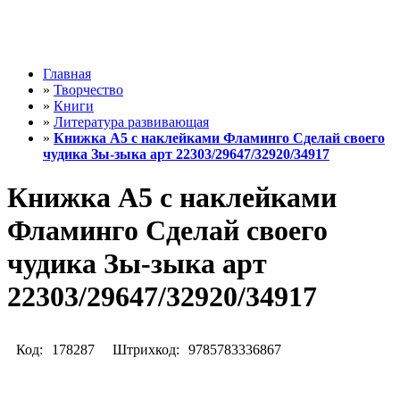
Главная
»
Творчество
»
Книги
»
Литература развивающая
»
Книжка А5 с наклейками Фламинго Сделай своего
чудика Зы-зыка арт 22303/29647/32920/34917
Книжка А5 с наклейками
Фламинго Сделай своего
чудика Зы-зыка арт
22303/29647/32920/34917
Код:
178287
Штрихкод:
9785783336867