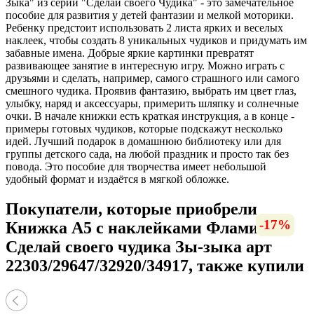
Зыка" из серии "Сделай своего Чудика" - это замечательное
пособие для развития у детей фантазии и мелкой моторики.
Ребенку предстоит использовать 2 листа ярких и веселых
наклеек, чтобы создать 8 уникальных чудиков и придумать им
забавные имена. Добрые яркие картинки превратят
развивающее занятие в интересную игру. Можно играть с
друзьями и сделать, например, самого страшного или самого
смешного чудика. Проявив фантазию, выбрать им цвет глаз,
улыбку, наряд и аксессуары, примерить шляпку и солнечные
очки. В начале книжки есть краткая инструкция, а в конце -
примеры готовых чудиков, которые подскажут несколько
идей. Лучший подарок в домашнюю библиотеку или для
группы детского сада, на любой праздник и просто так без
повода. Это пособие для творчества имеет небольшой
удобный формат и издаётся в мягкой обложке.
Покупатели, которые приобрели
-17%
-17%
-17%
-17%
-17%
-17%
-17%
-16%
-16%
-16%
-17%
Книжка А5 с наклейками Фламинго
Сделай своего чудика Зы-зыка арт
22303/29647/32920/34917, также купили