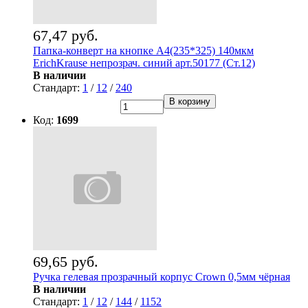
67,47 руб.
Папка-конверт на кнопке А4(235*325) 140мкм
ErichKrause непрозрач. синий арт.50177 (Ст.12)
В наличии
Стандарт:
1
/
12
/
240
В корзину
Код:
1699
69,65 руб.
Ручка гелевая прозрачный корпус Crown 0,5мм чёрная
В наличии
Стандарт:
1
/
12
/
144
/
1152