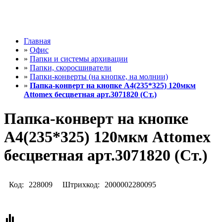
Главная
»
Офис
»
Папки и системы архивации
»
Папки, скоросшиватели
»
Папки-конверты (на кнопке, на молнии)
»
Папка-конверт на кнопке А4(235*325) 120мкм
Attomex бесцветная арт.3071820 (Ст.)
Папка-конверт на кнопке
А4(235*325) 120мкм Attomex
бесцветная арт.3071820 (Ст.)
Код:
228009
Штрихкод:
2000002280095
equalizer