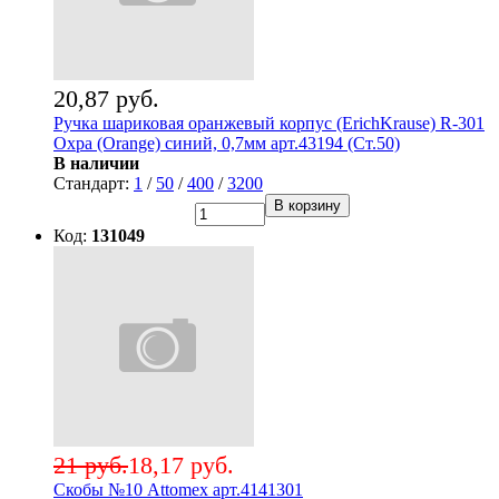
20,87 руб.
Ручка шариковая оранжевый корпус (ErichKrause) R-301
Охра (Orange) синий, 0,7мм арт.43194 (Ст.50)
В наличии
Стандарт:
1
/
50
/
400
/
3200
В корзину
Код:
131049
21 руб.
18,17 руб.
Скобы №10 Attomex арт.4141301