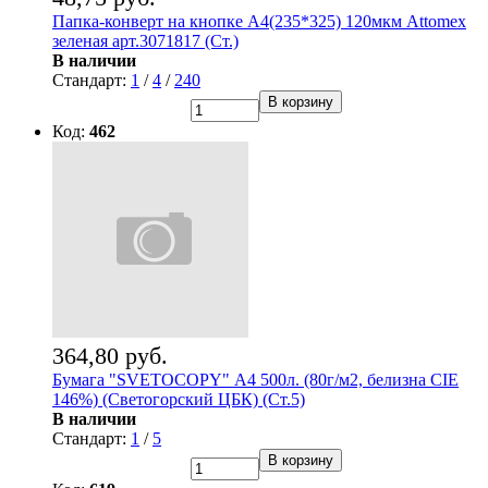
Папка-конверт на кнопке А4(235*325) 120мкм Attomex
зеленая арт.3071817 (Ст.)
В наличии
Стандарт:
1
/
4
/
240
В корзину
Код:
462
364,80 руб.
Бумага "SVETOCOPY" А4 500л. (80г/м2, белизна CIE
146%) (Светогорский ЦБК) (Ст.5)
В наличии
Стандарт:
1
/
5
В корзину