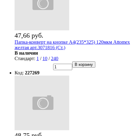
47,66 руб.
Папка-конверт на кнопке А4(235*325) 120мкм Attomex
желтая арт.3071816 (Ст.)
В наличии
Стандарт:
1
/
10
/
240
В корзину
Код:
227269
48,75 руб.