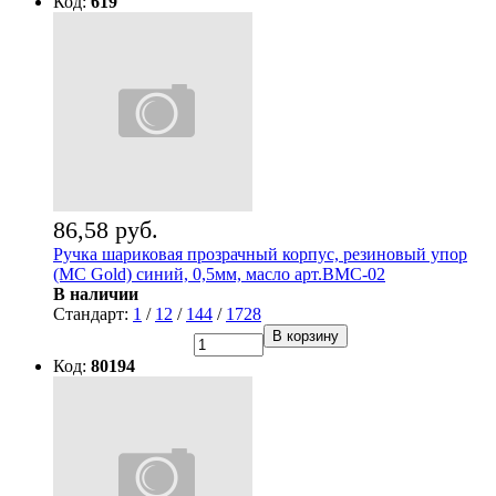
Код:
619
86,58 руб.
Ручка шариковая прозрачный корпус, резиновый упор
(MC Gold) синий, 0,5мм, масло арт.BMC-02
В наличии
Стандарт:
1
/
12
/
144
/
1728
В корзину
Код:
80194