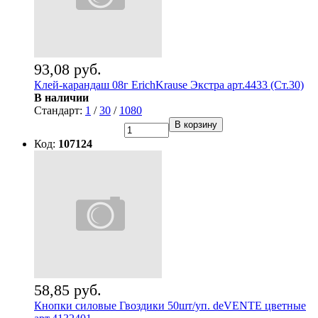
93,08 руб.
Клей-карандаш 08г ErichKrause Экстра арт.4433 (Ст.30)
В наличии
Стандарт:
1
/
30
/
1080
В корзину
Код:
107124
58,85 руб.
Кнопки силовые Гвоздики 50шт/уп. deVENTE цветные