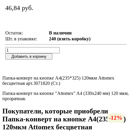
46,84 руб.
Остаток:
В наличии
Шт. в упаковке:
240 (взять коробку)
Добавить в корзину
Папка-конверт на кнопке А4(235*325) 120мкм Attomex
бесцветная арт.3071820 (Ст.)
Папка-конверт на кнопке "Attomex" A4 (330x240 мм) 120 мкм,
прозрачная.
Покупатели, которые приобрели
-13%
-13%
-12%
-8%
-7%
Папка-конверт на кнопке А4(235*325)
120мкм Attomex бесцветная