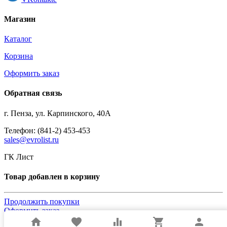
Магазин
Каталог
Корзина
Оформить заказ
Обратная связь
г. Пенза, ул. Карпинского, 40А
Телефон: (841-2) 453-453
sales@evrolist.ru
ГК Лист
Товар добавлен в корзину
Продолжить покупки
Оформить заказ
home
favorite
equalizer
shopping_cart
person