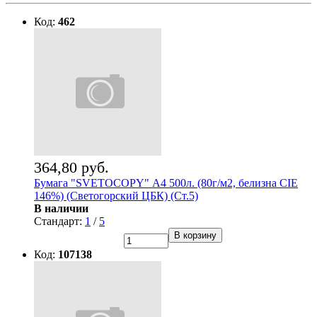
Код:
462
364,80 руб.
Бумага "SVETOCOPY" А4 500л. (80г/м2, белизна CIE
146%) (Светогорский ЦБК) (Ст.5)
В наличии
Стандарт:
1
/
5
В корзину
Код:
107138