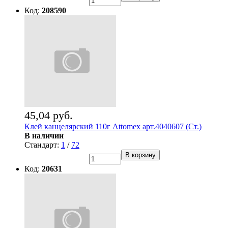
Код:
208590
45,04 руб.
Клей канцелярский 110г Attomex арт.4040607 (Ст.)
В наличии
Стандарт:
1
/
72
В корзину
Код:
20631