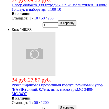
Набор обложек для тетради 209*345 полиэтилен 100мкм
10 штук в наборе арт Т100-10
В наличии
Стандарт:
1
/
10
/
50
/
250
В корзину
Код:
146233
34 руб.
27,87 руб.
Ручка шариковая прозрачный корпус, резиновый упор
(BASIR) синий, 0,7мм, игла, масло арт.МС-3498/
МС-3497
В наличии
Стандарт:
1
/
50
/
1200
В корзину