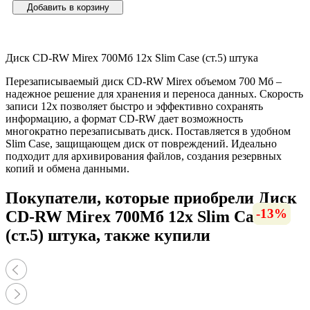
Добавить в корзину
Диск CD-RW Mirex 700Мб 12x Slim Case (ст.5) штука
Перезаписываемый диск CD-RW Mirex объемом 700 Мб –
надежное решение для хранения и переноса данных. Скорость
записи 12x позволяет быстро и эффективно сохранять
информацию, а формат CD-RW дает возможность
многократно перезаписывать диск. Поставляется в удобном
Slim Case, защищающем диск от повреждений. Идеально
подходит для архивирования файлов, создания резервных
копий и обмена данными.
Покупатели, которые приобрели Диск
-12%
-18%
-56%
-15%
-16%
-13%
-8%
-8%
CD-RW Mirex 700Мб 12x Slim Case
(ст.5) штука, также купили