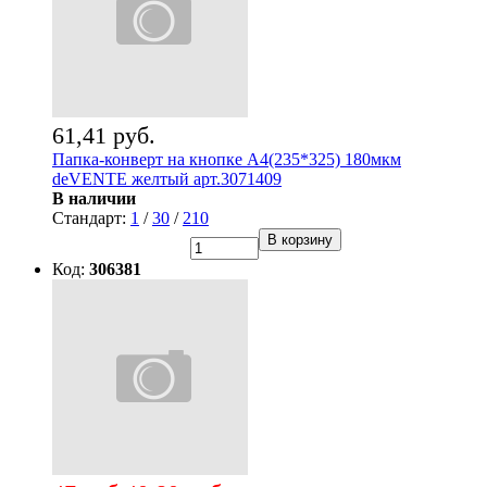
61,41 руб.
Папка-конверт на кнопке А4(235*325) 180мкм
deVENTE желтый арт.3071409
В наличии
Стандарт:
1
/
30
/
210
В корзину
Код:
306381