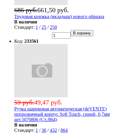
686 руб.
661,50 руб.
Трудовая книжка (вкладыш) нового образца
В наличии
Стандарт:
1
/
25
/
250
В корзину
Код:
233561
59 руб.
49,47 руб.
Ручка шариковая автоматическая (deVENTE)
непрозрачный корпус Soft Touch, синий, 0,7мм
арт.5070806 (Ст./864)
В наличии
Стандарт:
1
/
36
/
432
/
864