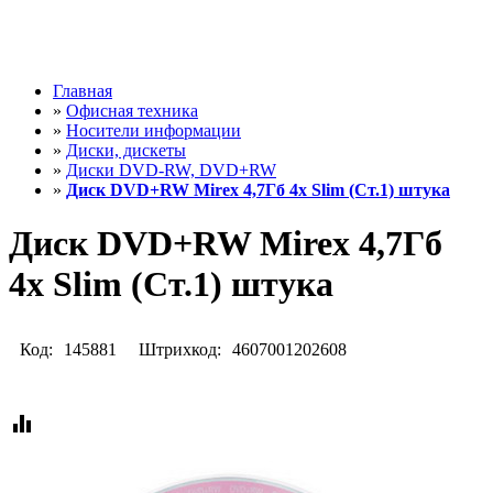
Главная
»
Офисная техника
»
Носители информации
»
Диски, дискеты
»
Диски DVD-RW, DVD+RW
»
Диск DVD+RW Mirex 4,7Гб 4x Slim (Ст.1) штука
Диск DVD+RW Mirex 4,7Гб
4x Slim (Ст.1) штука
Код:
145881
Штрихкод:
4607001202608
equalizer