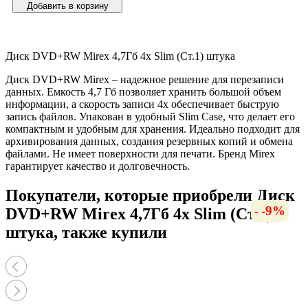
Добавить в корзину
Диск DVD+RW Mirex 4,7Гб 4x Slim (Ст.1) штука
Диск DVD+RW Mirex – надежное решение для перезаписи
данных. Емкость 4,7 Гб позволяет хранить большой объем
информации, а скорость записи 4x обеспечивает быструю
запись файлов. Упакован в удобный Slim Case, что делает его
компактным и удобным для хранения. Идеально подходит для
архивирования данных, создания резервных копий и обмена
файлами. Не имеет поверхности для печати. Бренд Mirex
гарантирует качество и долговечность.
Покупатели, которые приобрели Диск
-13%
-25%
-9%
-7%
-9%
DVD+RW Mirex 4,7Гб 4x Slim (Ст.1)
штука, также купили