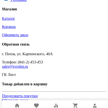
Магазин
Каталог
Корзина
Оформить заказ
Обратная связь
г. Пенза, ул. Карпинского, 40А
Телефон: (841-2) 453-453
sales@evrolist.ru
ГК Лист
Товар добавлен в корзину
Продолжить покупки
Оформить заказ
home
favorite
equalizer
shopping_cart
person