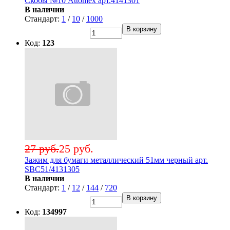
Скобы №10 Attomex арт.4141301
В наличии
Стандарт:
1
/
10
/
1000
В корзину
Код:
123
27 руб.
25 руб.
Зажим для бумаги металлический 51мм черный арт.
SBC51/4131305
В наличии
Стандарт:
1
/
12
/
144
/
720
В корзину
Код:
134997