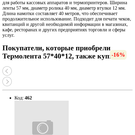
для работы кассовых аппаратов и термопринтеров. Ширина
ленты 57 мм, диаметр ролика 40 мм, диаметр втулки 12 мм.
Длина намотки составляет 40 метров, что обеспечивает
продолжительное использование. Подходит для печати чеков,
квитанций и другой необходимой информации в магазинах,
кафе, ресторанах и других предприятиях торговли и сферы
услуг.
Покупатели, которые приобрели
-66%
-10%
-13%
-56%
-12%
-16%
-8%
-7%
-8%
-6%
-6%
Термолента 57*40*12, также купили
Код:
462