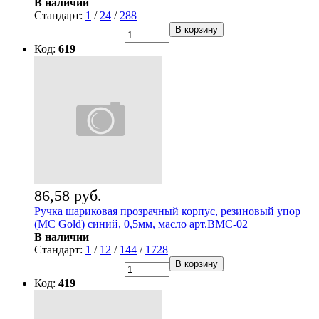
В наличии
Стандарт:
1
/
24
/
288
В корзину
Код:
619
86,58 руб.
Ручка шариковая прозрачный корпус, резиновый упор
(MC Gold) синий, 0,5мм, масло арт.BMC-02
В наличии
Стандарт:
1
/
12
/
144
/
1728
В корзину
Код:
419