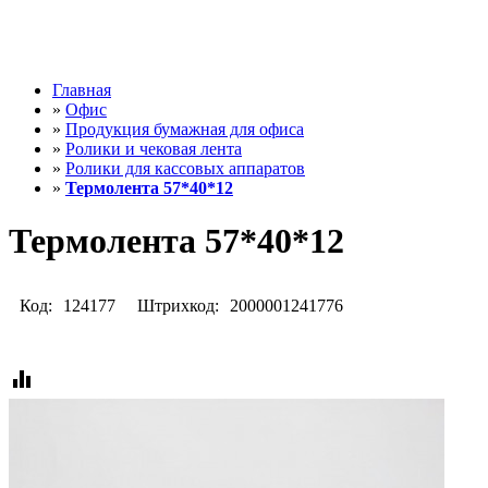
Главная
»
Офис
»
Продукция бумажная для офиса
»
Ролики и чековая лента
»
Ролики для кассовых аппаратов
»
Термолента 57*40*12
Термолента 57*40*12
Код:
124177
Штрихкод:
2000001241776
equalizer