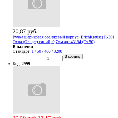
20,87 руб.
Ручка шариковая оранжевый корпус (ErichKrause) R-301
Охра (Orange) синий, 0,7мм арт.43194 (Ст.50)
В наличии
Стандарт:
1
/
50
/
400
/
3200
В корзину
Код:
2999
39,50 руб.
37,17 руб.