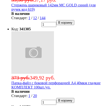
Стержень шариковый 142мм MC GOLD синий (для
ручек код 619)
В наличии
Стандарт:
1
/
12
/
144
В корзину
Код:
341305
373 руб.
349,92 руб.
Папка-файл с боковой перфорацией А4 40мкм гладкие
КОМПЛЕКТ 100шт./уп.
В наличии
Стандарт:
1
/
20
В корзину