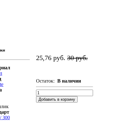
ики
25,76 руб.
30 руб.
риал
л
д
Остаток:
В наличии
te
а
Добавить в корзину
ллик
дарт
 / 300