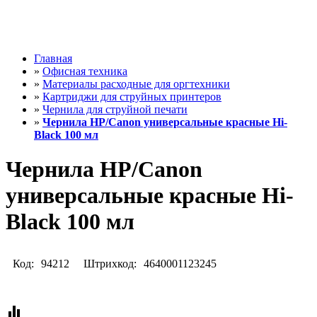
Главная
»
Офисная техника
»
Материалы расходные для оргтехники
»
Картриджи для струйных принтеров
»
Чернила для струйной печати
»
Чернила HP/Canon универсальные красные Hi-
Black 100 мл
Чернила HP/Canon
универсальные красные Hi-
Black 100 мл
Код:
94212
Штрихкод:
4640001123245
equalizer