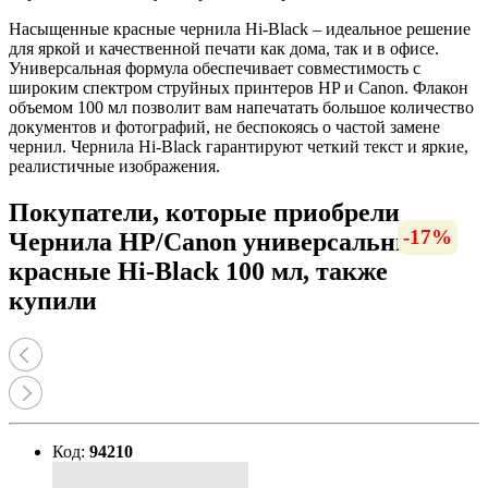
Насыщенные красные чернила Hi-Black – идеальное решение
для яркой и качественной печати как дома, так и в офисе.
Универсальная формула обеспечивает совместимость с
широким спектром струйных принтеров HP и Canon. Флакон
объемом 100 мл позволит вам напечатать большое количество
документов и фотографий, не беспокоясь о частой замене
чернил. Чернила Hi-Black гарантируют четкий текст и яркие,
реалистичные изображения.
Покупатели, которые приобрели
-17%
-16%
-15%
-26%
-17%
-11%
-8%
Чернила HP/Canon универсальные
красные Hi-Black 100 мл, также
купили
Код:
94210