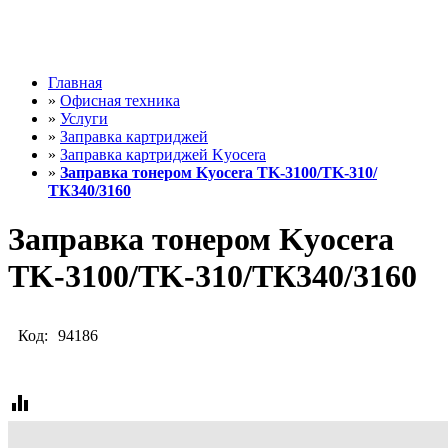
Главная
»
Офисная техника
»
Услуги
»
Заправка картриджей
»
Заправка картриджей Kyocera
»
Заправка тонером Kyocera TK-3100/TK-310/
ТК340/3160
Заправка тонером Kyocera
TK-3100/TK-310/ТК340/3160
Код:
94186
equalizer