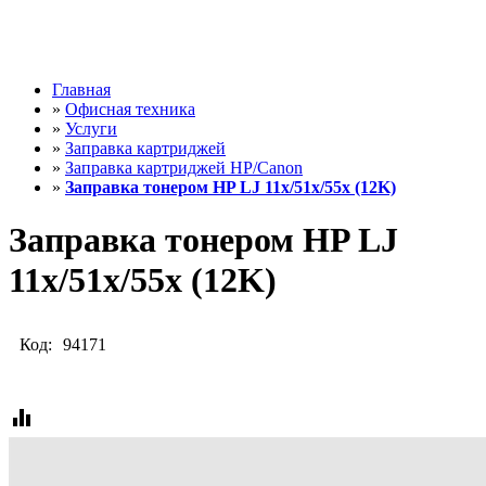
Главная
»
Офисная техника
»
Услуги
»
Заправка картриджей
»
Заправка картриджей HP/Canon
»
Заправка тонером HP LJ 11х/51х/55х (12K)
Заправка тонером HP LJ
11х/51х/55х (12K)
Код:
94171
equalizer