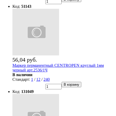
Код:
51143
56,04 руб.
Маркер перманентный CENTROPEN круглый 1мм
черный арт.2536/1Ч
В наличии
Стандарт:
1
/
12
/
240
В корзину
Код:
131049