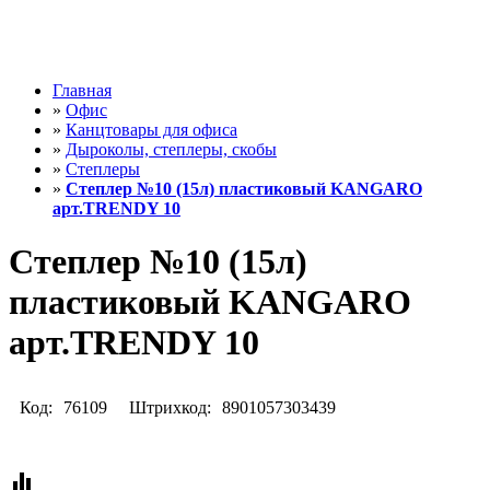
Главная
»
Офис
»
Канцтовары для офиса
»
Дыроколы, степлеры, скобы
»
Степлеры
»
Степлер №10 (15л) пластиковый KANGARO
арт.TRENDY 10
Степлер №10 (15л)
пластиковый KANGARO
арт.TRENDY 10
Код:
76109
Штрихкод:
8901057303439
equalizer