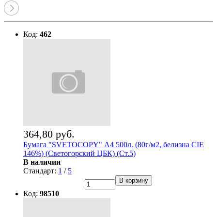
Код:
462
364,80 руб.
Бумага "SVETOCOPY" А4 500л. (80г/м2, белизна CIE
146%) (Светогорский ЦБК) (Ст.5)
В наличии
Стандарт:
1
/
5
В корзину
Код:
98510