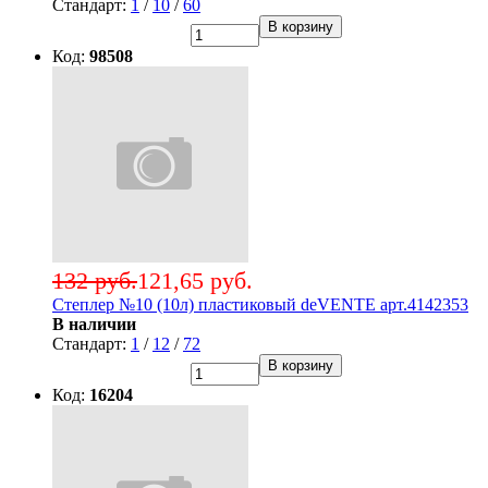
Стандарт:
1
/
10
/
60
В корзину
Код:
98508
132 руб.
121,65 руб.
Степлер №10 (10л) пластиковый deVENTE арт.4142353
В наличии
Стандарт:
1
/
12
/
72
В корзину
Код:
16204