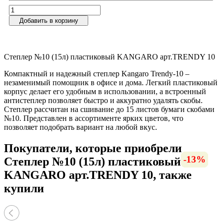
Добавить в корзину
Степлер №10 (15л) пластиковый KANGARO арт.TRENDY 10
Компактный и надежный степлер Kangaro Trendy-10 –
незаменимый помощник в офисе и дома. Легкий пластиковый
корпус делает его удобным в использовании, а встроенный
антистеплер позволяет быстро и аккуратно удалять скобы.
Степлер рассчитан на сшивание до 15 листов бумаги скобами
№10. Представлен в ассортименте ярких цветов, что
позволяет подобрать вариант на любой вкус.
Покупатели, которые приобрели
-12%
-10%
-26%
-13%
-13%
-7%
-7%
-8%
-9%
-7%
-7%
Степлер №10 (15л) пластиковый
KANGARO арт.TRENDY 10, также
купили