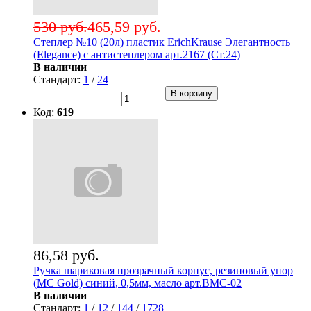
530 руб.
465,59 руб.
Степлер №10 (20л) пластик ErichKrause Элегантность
(Elegance) с антистеплером арт.2167 (Ст.24)
В наличии
Стандарт:
1
/
24
В корзину
Код:
619
86,58 руб.
Ручка шариковая прозрачный корпус, резиновый упор
(MC Gold) синий, 0,5мм, масло арт.BMC-02
В наличии
Стандарт:
1
/
12
/
144
/
1728