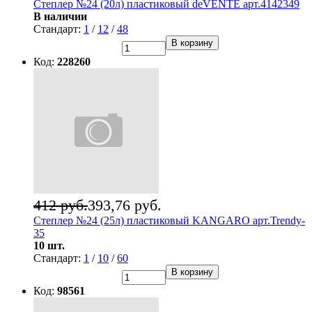
Степлер №24 (20л) пластиковый deVENTE арт.4142349
В наличии
Стандарт:
1
/
12
/
48
В корзину
Код:
228260
412 руб.
393,76 руб.
Степлер №24 (25л) пластиковый KANGARO арт.Trendy-
35
10 шт.
Стандарт:
1
/
10
/
60
В корзину
Код:
98561