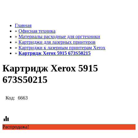
Главная
»
Офисная техника
»
Материалы расходные для оргтехники
»
Картриджи для лазерных принтеров
»
Картриджи к лазерным принтерам Xerox
»
Картридж Xerox 5915 673S50215
Картридж Xerox 5915
673S50215
Код:
6663
equalizer
Распродажа!