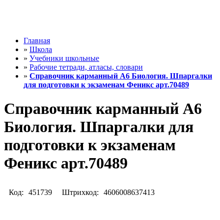
Главная
»
Школа
»
Учебники школьные
»
Рабочие тетради, атласы, словари
»
Справочник карманный А6 Биология. Шпаргалки
для подготовки к экзаменам Феникс арт.70489
Справочник карманный А6
Биология. Шпаргалки для
подготовки к экзаменам
Феникс арт.70489
Код:
451739
Штрихкод:
4606008637413