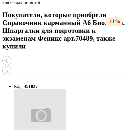
ключевых понятий.
Покупатели, которые приобрели
-10%
-12%
-12%
-36%
-14%
-14%
-13%
-13%
-13%
-29%
-11%
-11%
-9%
-9%
-9%
-9%
-9%
-9%
-9%
-9%
Справочник карманный А6 Биология.
Шпаргалки для подготовки к
экзаменам Феникс арт.70489, также
купили
Код:
451037