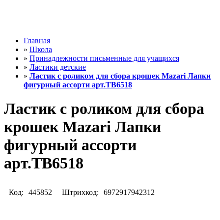
Главная
»
Школа
»
Принадлежности письменные для учащихся
»
Ластики детские
»
Ластик с роликом для сбора крошек Mazari Лапки
фигурный ассорти арт.TB6518
Ластик с роликом для сбора
крошек Mazari Лапки
фигурный ассорти
арт.TB6518
Код:
445852
Штрихкод:
6972917942312