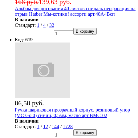
166 руб.
139,63 руб.
Альбом для рисования 40 листов спираль перфорация на
отрыв Hatber Мы-котики! ассорти арт.40А4Всп
В наличии
Стандарт:
1
/
4
/
32
В корзину
Код:
619
86,58 руб.
Ручка шариковая прозрачный корпус, резиновый упор
(MC Gold) синий, 0,5мм, масло арт.BMC-02
В наличии
Стандарт:
1
/
12
/
144
/
1728
В корзину