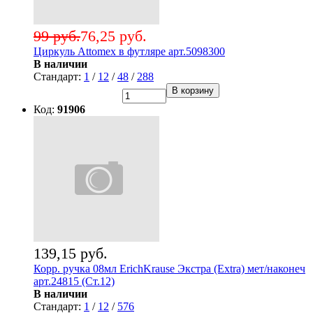
99 руб.
76,25 руб.
Циркуль Attomex в футляре арт.5098300
В наличии
Стандарт:
1
/
12
/
48
/
288
В корзину
Код:
91906
139,15 руб.
Корр. ручка 08мл ErichKrause Экстра (Extra) мет/наконеч
арт.24815 (Ст.12)
В наличии
Стандарт:
1
/
12
/
576