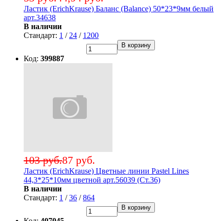
Ластик (ErichKrause) Баланс (Balance) 50*23*9мм белый
арт.34638
В наличии
Стандарт:
1
/
24
/
1200
В корзину
Код:
399887
103 руб.
87 руб.
Ластик (ErichKrause) Цветные линии Pastel Lines
44,3*25*10мм цветной арт.56039 (Ст.36)
В наличии
Стандарт:
1
/
36
/
864
В корзину
Код:
407045