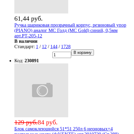
61,44 руб.
Ручка шариковая прозрачный корпус, резиновый упор
(PIANO) аналог МС Голд (MC Gold) синий, 0,5мм
арт.PT-205-12
В наличии
Стандарт:
1
/
12
/
144
/
1728
В корзину
Код:
230891
129 руб.
84 руб.
Блок самоклеющийся 51*51 250л 6 неоновых+4