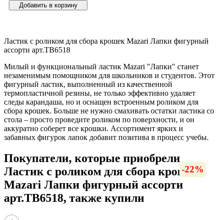
Добавить в корзину
Ластик с роликом для сбора крошек Mazari Лапки фигурный
ассорти арт.TB6518
Милый и функциональный ластик Mazari "Лапки" станет
незаменимым помощником для школьников и студентов. Этот
фигурный ластик, выполненный из качественной
термопластичной резины, не только эффективно удаляет
следы карандаша, но и оснащен встроенным роликом для
сбора крошек. Больше не нужно смахивать остатки ластика со
стола – просто проведите роликом по поверхности, и он
аккуратно соберет все крошки. Ассортимент ярких и
забавных фигурок лапок добавит позитива в процесс учебы.
Покупатели, которые приобрели
-16%
-35%
-18%
-21%
-23%
-10%
-16%
-25%
-15%
-15%
-16%
-18%
-17%
-13%
-22%
-6%
Ластик с роликом для сбора крошек
Mazari Лапки фигурный ассорти
арт.TB6518, также купили