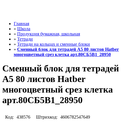
Главная
»
Школа
»
Продукция бумажная, школьная
»
Тетради
»
Тетради на кольцах и сменные блоки
»
Сменный блок для тетрадей А5 80 листов Hatber
многоцветный срез клетка арт.80СБ5В1_28950
Сменный блок для тетрадей
А5 80 листов Hatber
многоцветный срез клетка
арт.80СБ5В1_28950
Код:
438576
Штрихкод:
4606782547649