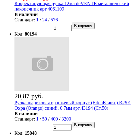
Корректирующая ручка 12мл deVENTE металлический
наконечник арт.4061109
В наличии
Стандарт:
1
/
24
/
576
В корзину
Код:
80194
20,87 руб.
Ручка шариковая оранжевый корпус (ErichKrause) R-301
Охра (Orange) синий, 0,7мм арт.43194 (Ст.50)
В наличии
Стандарт:
1
/
50
/
400
/
3200
В корзину
Код:
15848