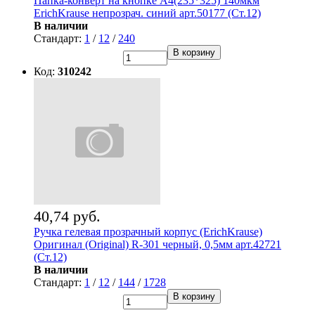
Папка-конверт на кнопке А4(235*325) 140мкм
ErichKrause непрозрач. синий арт.50177 (Ст.12)
В наличии
Стандарт:
1
/
12
/
240
В корзину
Код:
310242
40,74 руб.
Ручка гелевая прозрачный корпус (ErichKrause)
Оригинал (Original) R-301 черный, 0,5мм арт.42721
(Ст.12)
В наличии
Стандарт:
1
/
12
/
144
/
1728
В корзину