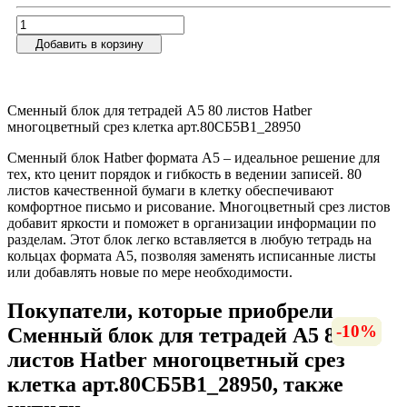
Добавить в корзину
Сменный блок для тетрадей А5 80 листов Hatber
многоцветный срез клетка арт.80СБ5В1_28950
Сменный блок Hatber формата А5 – идеальное решение для
тех, кто ценит порядок и гибкость в ведении записей. 80
листов качественной бумаги в клетку обеспечивают
комфортное письмо и рисование. Многоцветный срез листов
добавит яркости и поможет в организации информации по
разделам. Этот блок легко вставляется в любую тетрадь на
кольцах формата А5, позволяя заменять исписанные листы
или добавлять новые по мере необходимости.
Покупатели, которые приобрели
-10%
-10%
-12%
-13%
-13%
-10%
-11%
-9%
-7%
-9%
-6%
-8%
Сменный блок для тетрадей А5 80
листов Hatber многоцветный срез
клетка арт.80СБ5В1_28950, также