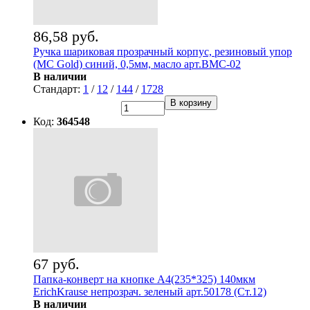
86,58 руб.
Ручка шариковая прозрачный корпус, резиновый упор
(MC Gold) синий, 0,5мм, масло арт.BMC-02
В наличии
Стандарт:
1
/
12
/
144
/
1728
В корзину
Код:
364548
67 руб.
Папка-конверт на кнопке А4(235*325) 140мкм
ErichKrause непрозрач. зеленый арт.50178 (Ст.12)
В наличии