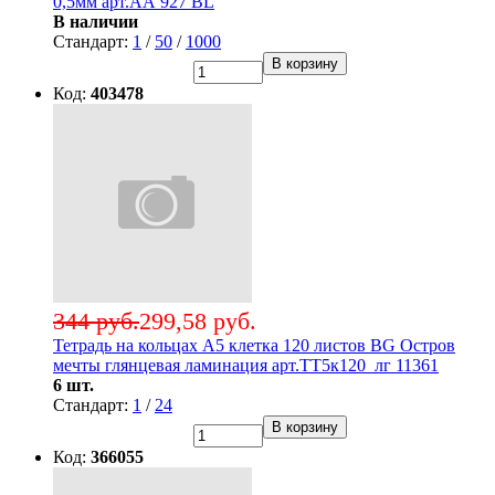
0,5мм арт.АА 927 BL
В наличии
Стандарт:
1
/
50
/
1000
В корзину
Код:
403478
344 руб.
299,58 руб.
Тетрадь на кольцах А5 клетка 120 листов BG Остров
мечты глянцевая ламинация арт.ТТ5к120_лг 11361
6 шт.
Стандарт:
1
/
24
В корзину
Код:
366055