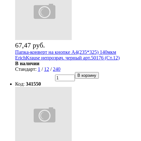
67,47 руб.
Папка-конверт на кнопке А4(235*325) 140мкм
ErichKrause непрозрач. черный арт.50176 (Ст.12)
В наличии
Стандарт:
1
/
12
/
240
В корзину
Код:
341550