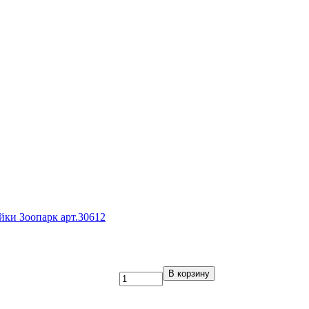
ки Зоопарк арт.30612
В корзину