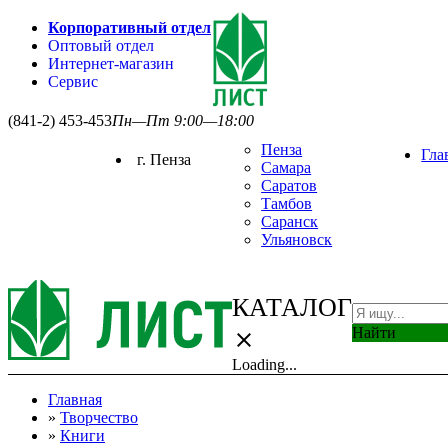
Корпоративный отдел
Оптовый отдел
Интернет-магазин
Сервис
(841-2) 453-453
Пн—Пт 9:00—18:00
Пенза
Гла
г. Пенза
Самара
Саратов
Тамбов
Саранск
Ульяновск
КАТАЛОГ
Найти
close
Loading...
Главная
»
Творчество
»
Книги