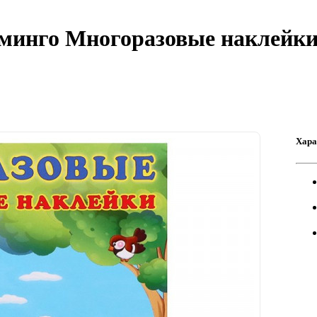
аминго Многоразовые наклейк
Хара