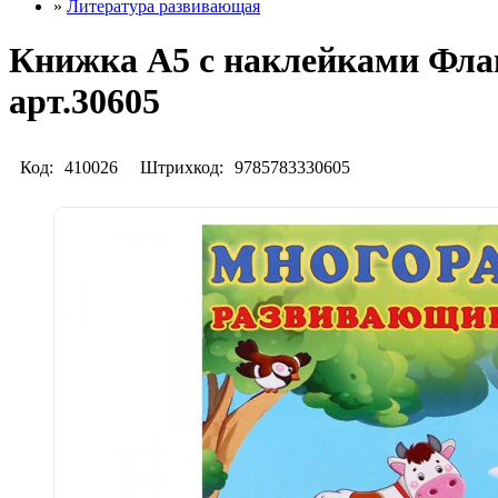
»
Литература развивающая
Книжка А5 с наклейками Фл
арт.30605
Код:
410026
Штрихкод:
9785783330605