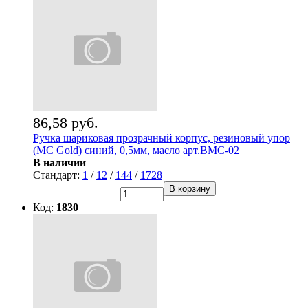
86,58 руб.
Ручка шариковая прозрачный корпус, резиновый упор
(MC Gold) синий, 0,5мм, масло арт.BMC-02
В наличии
Стандарт:
1
/
12
/
144
/
1728
В корзину
Код:
1830