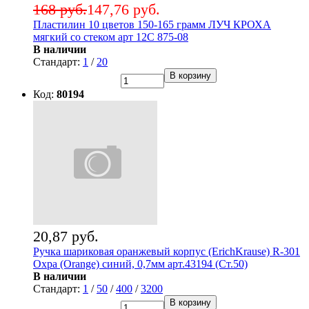
168 руб.
147,76 руб.
Пластилин 10 цветов 150-165 грамм ЛУЧ КРОХА
мягкий со стеком арт 12С 875-08
В наличии
Стандарт:
1
/
20
В корзину
Код:
80194
20,87 руб.
Ручка шариковая оранжевый корпус (ErichKrause) R-301
Охра (Orange) синий, 0,7мм арт.43194 (Ст.50)
В наличии
Стандарт:
1
/
50
/
400
/
3200
В корзину