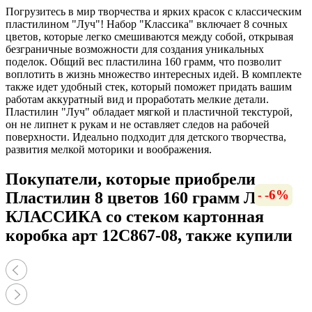
Погрузитесь в мир творчества и ярких красок с классическим
пластилином "Луч"! Набор "Классика" включает 8 сочных
цветов, которые легко смешиваются между собой, открывая
безграничные возможности для создания уникальных
поделок. Общий вес пластилина 160 грамм, что позволит
воплотить в жизнь множество интересных идей. В комплекте
также идет удобный стек, который поможет придать вашим
работам аккуратный вид и проработать мелкие детали.
Пластилин "Луч" обладает мягкой и пластичной текстурой,
он не липнет к рукам и не оставляет следов на рабочей
поверхности. Идеально подходит для детского творчества,
развития мелкой моторики и воображения.
Покупатели, которые приобрели
-12%
-16%
-16%
-12%
-16%
-23%
-16%
-7%
-7%
-9%
-7%
-6%
-6%
Пластилин 8 цветов 160 грамм ЛУЧ
КЛАССИКА со стеком картонная
коробка арт 12С867-08, также купили