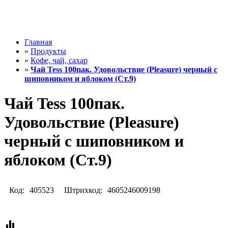
Главная
»
Продукты
»
Кофе, чай, сахар
»
Чай Tess 100пак. Удовольствие (Pleasure) черный с
шиповником и яблоком (Ст.9)
Чай Tess 100пак.
Удовольствие (Pleasure)
черный с шиповником и
яблоком (Ст.9)
Код:
405523
Штрихкод:
4605246009198
equalizer