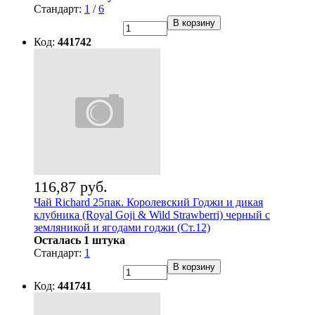
Стандарт:
1
/
6
В корзину
Код:
441742
116,87 руб.
Чай Richard 25пак. Королевский Годжи и дикая
клубника (Royal Goji & Wild Strawberri) черный c
земляникой и ягодами годжи (Ст.12)
Осталась 1 штука
Стандарт:
1
В корзину
Код:
441741