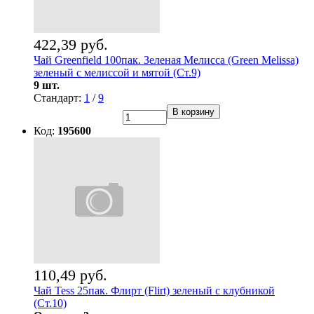
422,39 руб.
Чай Greenfield 100пак. Зеленая Мелисса (Green Melissa)
зеленый с мелиссой и мятой (Ст.9)
9 шт.
Стандарт:
1
/
9
В корзину
Код:
195600
110,49 руб.
Чай Tess 25пак. Флирт (Flirt) зеленый с клубникой
(Ст.10)