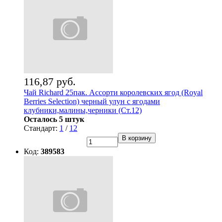
116,87 руб.
Чай Richard 25пак. Ассорти королевских ягод (Royal
Berries Selection) черный улун с ягодами
клубники,малины,черники (Ст.12)
Осталось 5 штук
Стандарт:
1
/
12
В корзину
Код:
389583