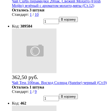
Чай Curtis пирамидки 20пак. Свежий Мохито (Fresh
Mojito) зелёный с ароматом мохито,мяты (Ст.12)
Осталось 3 штуки
Стандарт:
1
/
10
В корзину
Код:
389584
362,50 руб.
Чай Tess 100пак. Восход Солнца (Sunrise) черный (Ст.9)
Осталась 1 штука
Стандарт:
1
/
9
В корзину
Код:
462