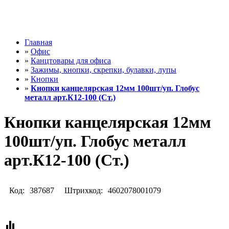
Главная
»
Офис
»
Канцтовары для офиса
»
Зажимы, кнопки, скрепки, булавки, лупы
»
Кнопки
»
Кнопки канцелярская 12мм 100шт/уп. Глобус
металл арт.К12-100 (Ст.)
Кнопки канцелярская 12мм
100шт/уп. Глобус металл
арт.К12-100 (Ст.)
Код:
387687
Штрихкод:
4602078001079
equalizer