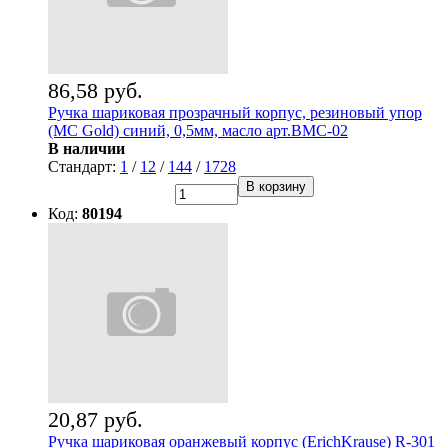
86,58 руб.
Ручка шариковая прозрачный корпус, резиновый упор
(MC Gold) синий, 0,5мм, масло арт.BMC-02
В наличии
Стандарт:
1
/
12
/
144
/
1728
В корзину
Код:
80194
20,87 руб.
Ручка шариковая оранжевый корпус (ErichKrause) R-301