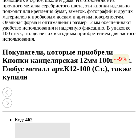
помощник в офисе, школе и дома. Изготовленные из
прочного металла серебристого цвета, эти кнопки идеально
подходят для крепления бумаг, заметок, фотографий и других
материалов к пробковым доскам и другим поверхностям.
Овальная форма и оптимальный размер 12 мм обеспечивают
удобство использования и надежную фиксацию. В упаковке
100 штук, что делает их выгодным приобретением для частого
использования.
Покупатели, которые приобрели
-10%
-12%
-7%
-8%
-6%
-8%
-6%
-9%
Кнопки канцелярская 12мм 100шт/уп.
Глобус металл арт.К12-100 (Ст.), также
купили
Код:
462