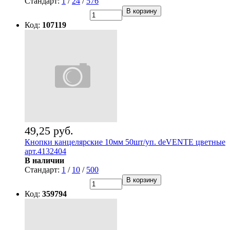
Стандарт:
1
/
24
/
576
В корзину
Код:
107119
49,25 руб.
Кнопки канцелярские 10мм 50шт/уп. deVENTE цветные
арт.4132404
В наличии
Стандарт:
1
/
10
/
500
В корзину
Код:
359794