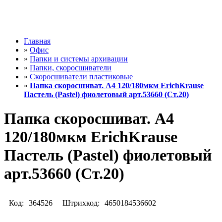
Главная
»
Офис
»
Папки и системы архивации
»
Папки, скоросшиватели
»
Скоросшиватели пластиковые
»
Папка скоросшиват. А4 120/180мкм ErichKrause
Пастель (Pastel) фиолетовый арт.53660 (Ст.20)
Папка скоросшиват. А4
120/180мкм ErichKrause
Пастель (Pastel) фиолетовый
арт.53660 (Ст.20)
Код:
364526
Штрихкод:
4650184536602