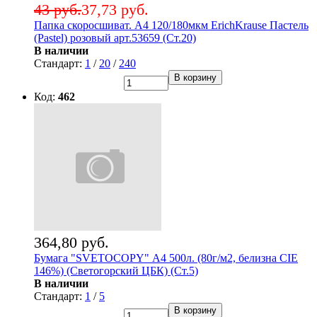
43 руб.
37,73 руб.
Папка скоросшиват. А4 120/180мкм ErichKrause Пастель
(Pastel) розовый арт.53659 (Ст.20)
В наличии
Стандарт:
1
/
20
/
240
В корзину
Код:
462
364,80 руб.
Бумага "SVETOCOPY" А4 500л. (80г/м2, белизна CIE
146%) (Светогорский ЦБК) (Ст.5)
В наличии
Стандарт:
1
/
5
В корзину