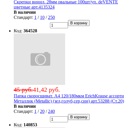
Скрепки винил. 28мм овальные 100шт/уп. deVENTE
цветные арт.4135324
В наличии
Стандарт:
1
/
10
/
250
В корзину
Код:
364528
45 руб.
41,42 руб.
Папка скоросшиват. А4 120/180мкм ErichKrause ассорти
Металлик (Metallic) (зел,голуб,сер,син) арт.53288 (Ст.20)
В наличии
Стандарт:
1
/
20
/
240
В корзину
Код:
140853