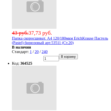
43 руб.
37,73 руб.
Папка скоросшиват. А4 120/180мкм ErichKrause Пастель
(Pastel) бирюзовый арт.53511 (Ст.20)
В наличии
Стандарт:
1
/
20
/
240
В корзину
Код:
364525