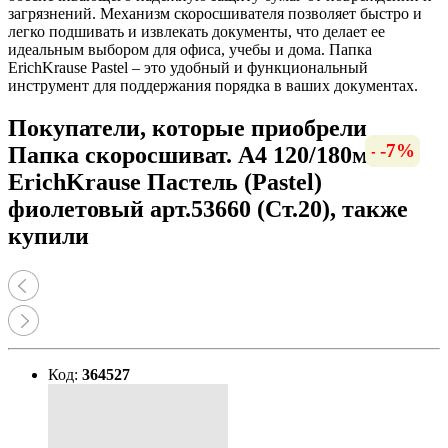
загрязнений. Механизм скоросшивателя позволяет быстро и
легко подшивать и извлекать документы, что делает ее
идеальным выбором для офиса, учебы и дома. Папка
ErichKrause Pastel – это удобный и функциональный
инструмент для поддержания порядка в ваших документах.
Покупатели, которые приобрели
-12%
-12%
-10%
-11%
-11%
-11%
-8%
-8%
-9%
-6%
-6%
-9%
-6%
-8%
-8%
-7%
Папка скоросшиват. А4 120/180мкм
ErichKrause Пастель (Pastel)
фиолетовый арт.53660 (Ст.20), также
купили
Код:
364527