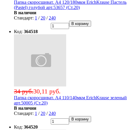
Папка скоросшиват. А4 120/180мкм ErichKrause Пастель
(Pastel) голубой арт.53657 (Ст.20)
В наличии
Стандарт:
1
/
20
/
240
В корзину
Код:
364518
34 руб.
30,11 руб.
Папка скоросшиват. А4 110/140мкм ErichKrause зеленый
арт.50005 (Ст.20)
В наличии
Стандарт:
1
/
20
/
240
В корзину
Код:
364520