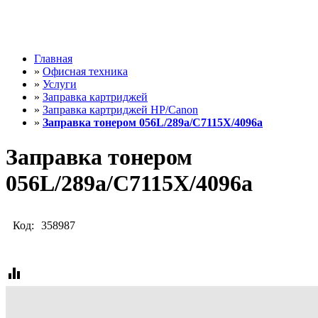
Главная
»
Офисная техника
»
Услуги
»
Заправка картриджей
»
Заправка картриджей HP/Canon
»
Заправка тонером 056L/289a/C7115X/4096а
Заправка тонером
056L/289a/C7115X/4096а
Код:
358987
equalizer