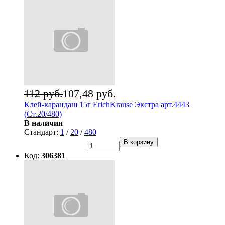
112 руб.
107,48 руб.
Клей-карандаш 15г ErichKrause Экстра арт.4443
(Ст.20/480)
В наличии
Стандарт:
1
/
20
/
480
В корзину
Код:
306381