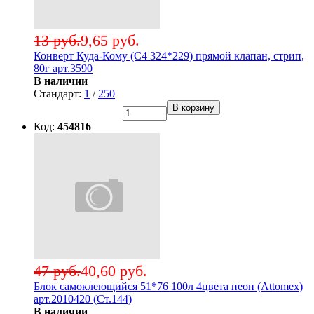
13 руб.
9,65 руб.
Конверт Куда-Кому (С4 324*229) прямой клапан, стрип,
80г арт.3590
В наличии
Стандарт:
1
/
250
В корзину
Код:
454816
47 руб.
40,60 руб.
Блок самоклеющийся 51*76 100л 4цвета неон (Attomex)
арт.2010420 (Ст.144)
В наличии