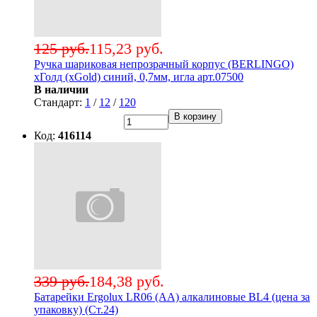
125 руб.
115,23 руб.
Ручка шариковая непрозрачный корпус (BERLINGO)
хГолд (xGold) синий, 0,7мм, игла арт.07500
В наличии
Стандарт:
1
/
12
/
120
В корзину
Код:
416114
339 руб.
184,38 руб.
Батарейки Ergolux LR06 (АА) алкалиновые BL4 (цена за
упаковку) (Ст.24)