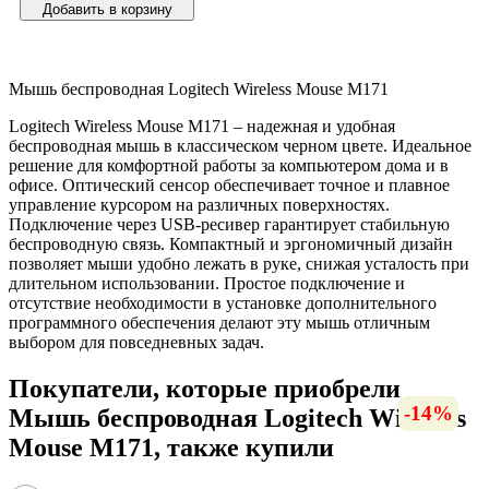
Добавить в корзину
Мышь беспроводная Logitech Wireless Mouse M171
Logitech Wireless Mouse M171 – надежная и удобная
беспроводная мышь в классическом черном цвете. Идеальное
решение для комфортной работы за компьютером дома и в
офисе. Оптический сенсор обеспечивает точное и плавное
управление курсором на различных поверхностях.
Подключение через USB-ресивер гарантирует стабильную
беспроводную связь. Компактный и эргономичный дизайн
позволяет мыши удобно лежать в руке, снижая усталость при
длительном использовании. Простое подключение и
отсутствие необходимости в установке дополнительного
программного обеспечения делают эту мышь отличным
выбором для повседневных задач.
Покупатели, которые приобрели
-46%
-10%
-49%
-13%
-13%
-26%
-14%
-8%
-6%
-8%
-8%
-7%
Мышь беспроводная Logitech Wireless
Mouse M171, также купили