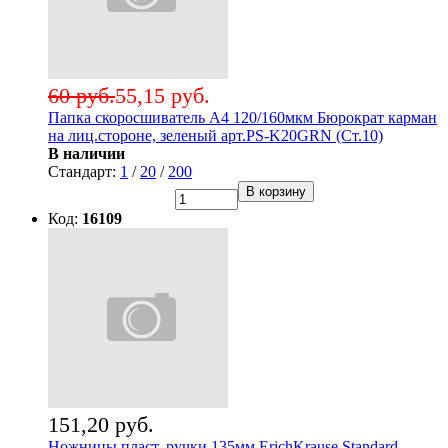
60 руб.
55,15 руб.
Папка скоросшиватель А4 120/160мкм Бюрократ карман
на лиц.стороне, зеленый арт.PS-K20GRN (Ст.10)
В наличии
Стандарт:
1
/
20
/
200
В корзину
Код:
16109
151,20 руб.
Ножницы пласт. ручки 135мм ErichKrause Standard