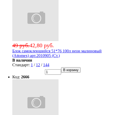
49 руб.
42,80 руб.
Блок самоклеющийся 51*76 100л неон малиновый
(Attomex) арт.2010905 (Ст.)
В наличии
Стандарт:
1
/
12
/
144
В корзину
Код:
2666