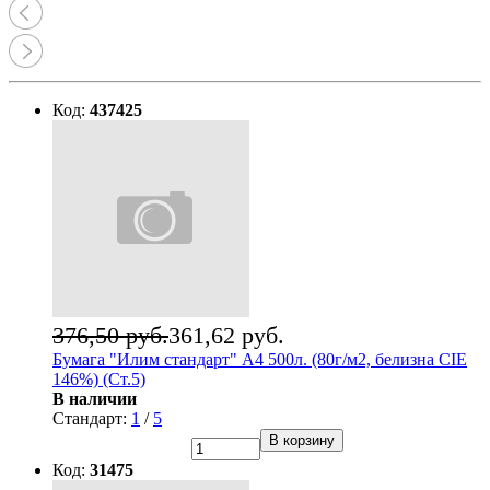
Код:
437425
376,50 руб.
361,62 руб.
Бумага "Илим стандарт" А4 500л. (80г/м2, белизна CIE
146%) (Ст.5)
В наличии
Стандарт:
1
/
5
В корзину
Код:
31475