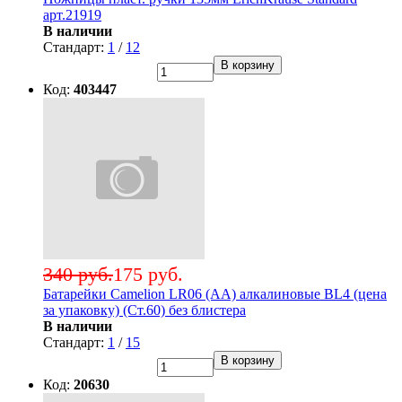
арт.21919
В наличии
Стандарт:
1
/
12
В корзину
Код:
403447
340 руб.
175 руб.
Батарейки Camelion LR06 (АА) алкалиновые BL4 (цена
за упаковку) (Ст.60) без блистера
В наличии
Стандарт:
1
/
15
В корзину
Код:
20630