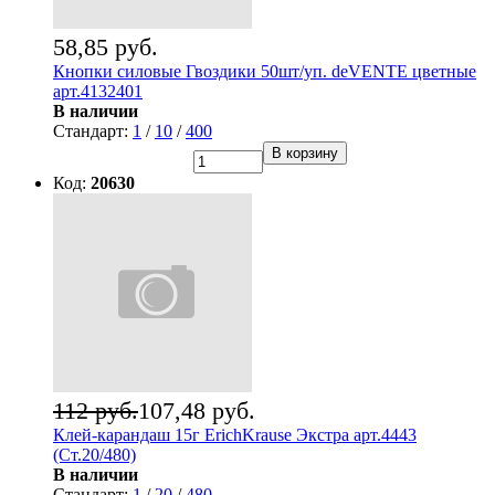
58,85 руб.
Кнопки силовые Гвоздики 50шт/уп. deVENTE цветные
арт.4132401
В наличии
Стандарт:
1
/
10
/
400
В корзину
Код:
20630
112 руб.
107,48 руб.
Клей-карандаш 15г ErichKrause Экстра арт.4443
(Ст.20/480)
В наличии
Стандарт:
1
/
20
/
480