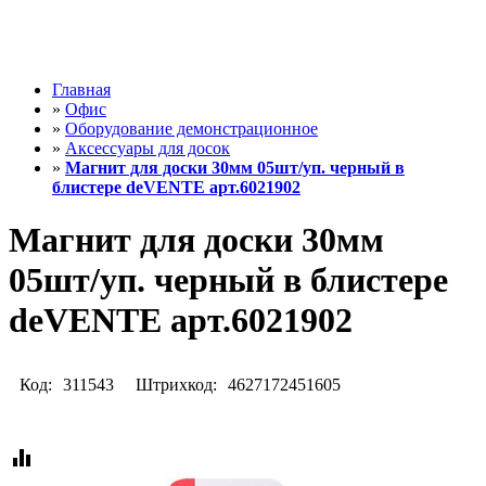
Главная
»
Офис
»
Оборудование демонстрационное
»
Аксессуары для досок
»
Магнит для доски 30мм 05шт/уп. черный в
блистере deVENTE арт.6021902
Магнит для доски 30мм
05шт/уп. черный в блистере
deVENTE арт.6021902
Код:
311543
Штрихкод:
4627172451605
equalizer