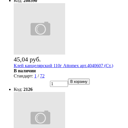
Код:
208590
45,04 руб.
Клей канцелярский 110г Attomex арт.4040607 (Ст.)
В наличии
Стандарт:
1
/
72
В корзину
Код:
2126