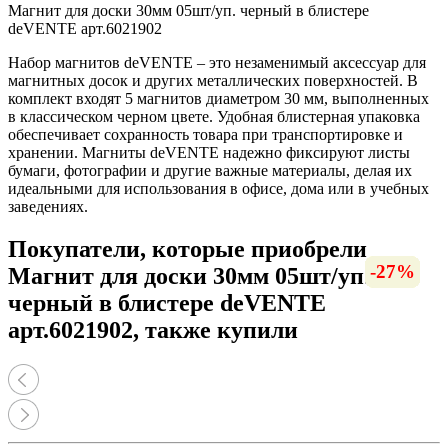
Магнит для доски 30мм 05шт/уп. черный в блистере
deVENTE арт.6021902
Набор магнитов deVENTE – это незаменимый аксессуар для
магнитных досок и других металлических поверхностей. В
комплект входят 5 магнитов диаметром 30 мм, выполненных
в классическом черном цвете. Удобная блистерная упаковка
обеспечивает сохранность товара при транспортировке и
хранении. Магниты deVENTE надежно фиксируют листы
бумаги, фотографии и другие важные материалы, делая их
идеальными для использования в офисе, дома или в учебных
заведениях.
Покупатели, которые приобрели
-14%
-14%
-14%
-13%
-12%
-10%
-16%
-12%
-66%
-10%
-27%
-11%
-8%
Магнит для доски 30мм 05шт/уп.
черный в блистере deVENTE
арт.6021902, также купили