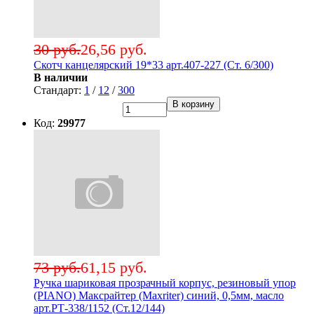
30 руб.
26,56 руб.
Скотч канцелярский 19*33 арт.407-227 (Ст. 6/300)
В наличии
Стандарт:
1
/
12
/
300
В корзину
Код:
29977
73 руб.
61,15 руб.
Ручка шариковая прозрачный корпус, резиновый упор
(PIANO) Максрайтер (Maxriter) синий, 0,5мм, масло
арт.РТ-338/1152 (Ст.12/144)