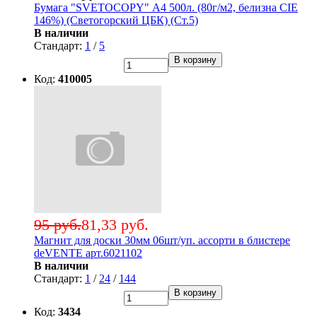
Бумага "SVETOCOPY" А4 500л. (80г/м2, белизна CIE
146%) (Светогорский ЦБК) (Ст.5)
В наличии
Стандарт:
1
/
5
В корзину
Код:
410005
95 руб.
81,33 руб.
Магнит для доски 30мм 06шт/уп. ассорти в блистере
deVENTE арт.6021102
В наличии
Стандарт:
1
/
24
/
144
В корзину
Код:
3434