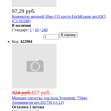
97,29 руб.
Корректор жидкий 20мл СО кисть ErichKrause арт.ЕК5
(Ст.10/240)
В наличии
Стандарт:
1
/
10
/
240
В корзину
Код:
422984
324 руб.
157 руб.
Моющее средство для пола Synergetic 750мл
Аромамагия арт.101756 (ст.12)
Осталась 1 штука