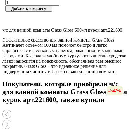
Добавить в корзину
ч/с для ванной комнаты Grass Gloss 600мл курок арт.221600
Эффективное средство для ванной комнаты Grass Gloss
Антиналет объемом 600 мл поможет быстро и легко
справиться с известковым налетом, ржавчиной и мыльными
разводами. Благодаря удобному курку-распылителю средство
легко наносится на поверхность, обеспечивая равномерное
покрытие. Grass Gloss – это идеальное решение для
поддержания чистоты и блеска в вашей ванной комнате.
Покупатели, которые приобрели ч/с
-60%
-60%
-52%
-13%
-43%
-30%
-16%
-13%
-54%
-11%
-11%
-8%
-9%
-8%
для ванной комнаты Grass Gloss 600мл
курок арт.221600, также купили