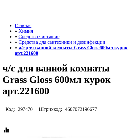
Главная
»
Химия
»
Средства чистящие
»
Средства для сантехники и дезинфекции
»
ч/с для ванной комнаты Grass Gloss 600мл курок
арт.221600
ч/с для ванной комнаты
Grass Gloss 600мл курок
арт.221600
Код:
297470
Штрихкод:
4607072196677
equalizer