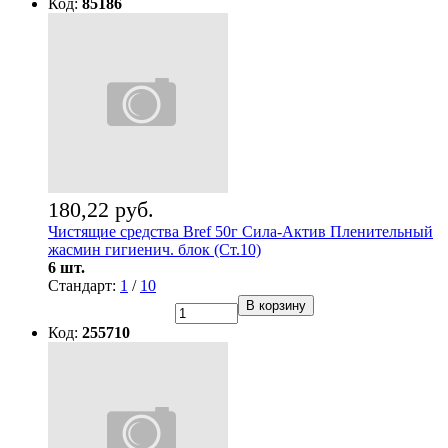
Код:
85186
180,22 руб.
Чистящие средства Bref 50г Сила-Актив Пленительный
жасмин гигиенич. блок (Ст.10)
6 шт.
Стандарт:
1
/
10
В корзину
Код:
255710